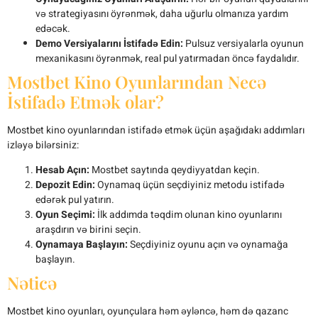
və strategiyasını öyrənmək, daha uğurlu olmanıza yardım
edəcək.
Demo Versiyalarını İstifadə Edin:
Pulsuz versiyalarla oyunun
mexanikasını öyrənmək, real pul yatırmadan öncə faydalıdır.
Mostbet Kino Oyunlarından Necə
İstifadə Etmək olar?
Mostbet kino oyunlarından istifadə etmək üçün aşağıdakı addımları
izləyə bilərsiniz:
Hesab Açın:
Mostbet saytında qeydiyyatdan keçin.
Depozit Edin:
Oynamaq üçün seçdiyiniz metodu istifadə
edərək pul yatırın.
Oyun Seçimi:
İlk addımda təqdim olunan kino oyunlarını
araşdırın və birini seçin.
Oynamaya Başlayın:
Seçdiyiniz oyunu açın və oynamağa
başlayın.
Nəticə
Mostbet kino oyunları, oyunçulara həm əyləncə, həm də qazanc