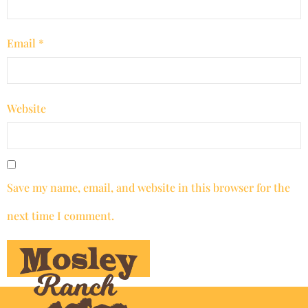
Email
*
Website
Save my name, email, and website in this browser for the
next time I comment.