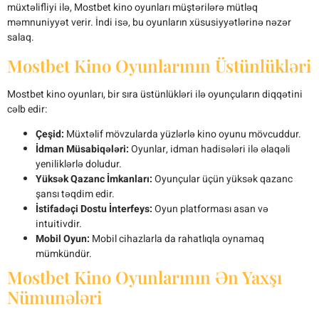
müxtəlifliyi ilə, Mostbet kino oyunları müştərilərə mütləq
məmnuniyyət verir. İndi isə, bu oyunların xüsusiyyətlərinə nəzər
salaq.
Mostbet Kino Oyunlarının Üstünlükləri
Mostbet kino oyunları, bir sıra üstünlükləri ilə oyunçuların diqqətini
cəlb edir:
Çeşid:
Müxtəlif mövzularda yüzlərlə kino oyunu mövcuddur.
İdman Müsabiqələri:
Oyunlar, idman hadisələri ilə əlaqəli
yeniliklərlə doludur.
Yüksək Qazanc İmkanları:
Oyunçular üçün yüksək qazanc
şansı təqdim edir.
İstifadəçi Dostu İnterfeys:
Oyun platforması asan və
intuitivdir.
Mobil Oyun:
Mobil cihazlarla da rahatlıqla oynamaq
mümkündür.
Mostbet Kino Oyunlarının Ən Yaxşı
Nümunələri