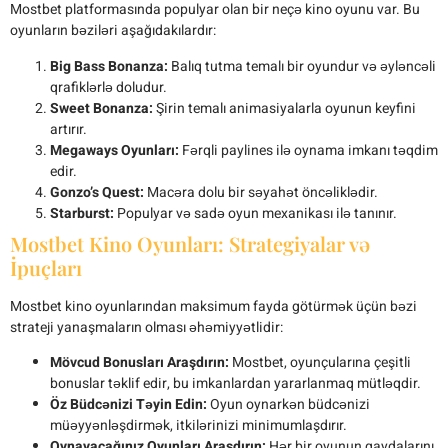
Mostbet platformasında populyar olan bir neçə kino oyunu var. Bu
oyunların bəziləri aşağıdakılardır:
Big Bass Bonanza:
Balıq tutma temalı bir oyundur və əyləncəli
qrafiklərlə doludur.
Sweet Bonanza:
Şirin temalı animasiyalarla oyunun keyfini
artırır.
Megaways Oyunları:
Fərqli paylines ilə oynama imkanı təqdim
edir.
Gonzo’s Quest:
Macəra dolu bir səyahət öncəliklədir.
Starburst:
Populyar və sadə oyun mexanikası ilə tanınır.
Mostbet Kino Oyunları: Strategiyalar və
İpuçları
Mostbet kino oyunlarından maksimum fayda götürmək üçün bəzi
strateji yanaşmaların olması əhəmiyyətlidir:
Mövcud Bonusları Araşdırın:
Mostbet, oyunçularına çeşitli
bonuslar təklif edir, bu imkanlardan yararlanmaq mütləqdir.
Öz Büdcənizi Təyin Edin:
Oyun oynarkən büdcənizi
müəyyənləşdirmək, itkilərinizi minimumlaşdırır.
Oynayacağınız Oyunları Araşdırın:
Hər bir oyunun qaydalarını