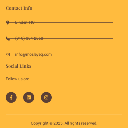
Contact Info
Linden, NC
(910)-304-2868
info@mosleyeq.com
Social Links
Follow us on:
Copyright © 2025. All rights reserved.