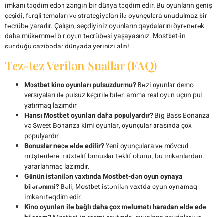
imkanı təqdim edən zəngin bir dünya təqdim edir. Bu oyunların geniş
çeşidi, fərqli temaları və strategiyaları ilə oyunçulara unudulmaz bir
təcrübə yaradır. Çalışın, seçdiyiniz oyunların qaydalarını öyrənərək
daha mükəmməl bir oyun təcrübəsi yaşayasınız. Mostbet-in
sunduğu cazibədar dünyada yerinizi alın!
Tez-tez Verilən Suallar (FAQ)
Mostbet kino oyunları pulsuzdurmu?
Bəzi oyunlar demo
versiyaları ilə pulsuz keçirilə bilər, amma real oyun üçün pul
yatırmaq lazımdır.
Hansı Mostbet oyunları daha populyardır?
Big Bass Bonanza
və Sweet Bonanza kimi oyunlar, oyunçular arasında çox
populyardır.
Bonuslar necə əldə edilir?
Yeni oyunçulara və mövcud
müştərilərə müxtəlif bonuslar təklif olunur, bu imkanlardan
yararlanmaq lazımdır.
Günün istənilən vaxtında Mostbet-dən oyun oynaya
bilərəmmi?
Bəli, Mostbet istənilən vaxtda oyun oynamaq
imkanı təqdim edir.
Kino oyunları ilə bağlı daha çox məlumatı haradan əldə edə