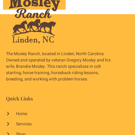
The Mosley Ranch, located in Linden, North Carolina.
Owned and operated by veteran Gregory Mosley and his
wife, Brandie Mosley. This ranch specializes in colt
starting, horse training, horseback riding lessons,
breeding, and working with problem horses.
Quick Links
Home
Services
Shop