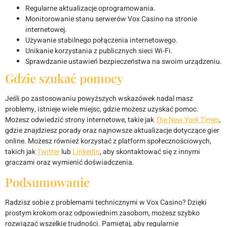
Regularne aktualizacje oprogramowania.
Monitorowanie stanu serwerów Vox Casino na stronie
internetowej.
Używanie stabilnego połączenia internetowego.
Unikanie korzystania z publicznych sieci Wi-Fi.
Sprawdzanie ustawień bezpieczeństwa na swoim urządzeniu.
Gdzie szukać pomocy
Jeśli po zastosowaniu powyższych wskazówek nadal masz
problemy, istnieje wiele miejsc, gdzie możesz uzyskać pomoc.
Możesz odwiedzić strony internetowe, takie jak
The New York Times
,
gdzie znajdziesz porady oraz najnowsze aktualizacje dotyczące gier
online. Możesz również korzystać z platform społecznościowych,
takich jak
Twitter
lub
LinkedIn
, aby skontaktować się z innymi
graczami oraz wymienić doświadczenia.
Podsumowanie
Radzisz sobie z problemami technicznymi w Vox Casino? Dzięki
prostym krokom oraz odpowiednim zasobom, możesz szybko
rozwiązać wszelkie trudności. Pamiętaj, aby regularnie