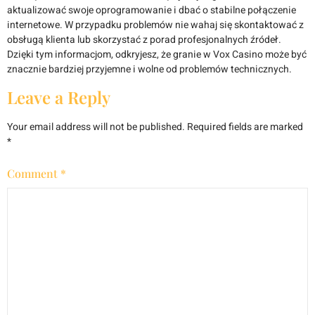
aktualizować swoje oprogramowanie i dbać o stabilne połączenie
internetowe. W przypadku problemów nie wahaj się skontaktować z
obsługą klienta lub skorzystać z porad profesjonalnych źródeł.
Dzięki tym informacjom, odkryjesz, że granie w Vox Casino może być
znacznie bardziej przyjemne i wolne od problemów technicznych.
Leave a Reply
Your email address will not be published.
Required fields are marked
*
Comment
*