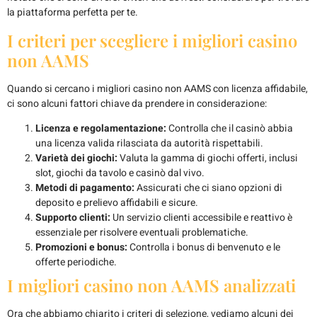
la piattaforma perfetta per te.
I criteri per scegliere i migliori casino
non AAMS
Quando si cercano i migliori casino non AAMS con licenza affidabile,
ci sono alcuni fattori chiave da prendere in considerazione:
Licenza e regolamentazione:
Controlla che il casinò abbia
una licenza valida rilasciata da autorità rispettabili.
Varietà dei giochi:
Valuta la gamma di giochi offerti, inclusi
slot, giochi da tavolo e casinò dal vivo.
Metodi di pagamento:
Assicurati che ci siano opzioni di
deposito e prelievo affidabili e sicure.
Supporto clienti:
Un servizio clienti accessibile e reattivo è
essenziale per risolvere eventuali problematiche.
Promozioni e bonus:
Controlla i bonus di benvenuto e le
offerte periodiche.
I migliori casino non AAMS analizzati
Ora che abbiamo chiarito i criteri di selezione, vediamo alcuni dei