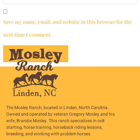
Save my name, email, and website in this browser for the
next time I comment.
The Mosley Ranch, located in Linden, North Carolina.
Owned and operated by veteran Gregory Mosley and his
wife, Brandie Mosley. This ranch specializes in colt
starting, horse training, horseback riding lessons,
breeding, and working with problem horses.