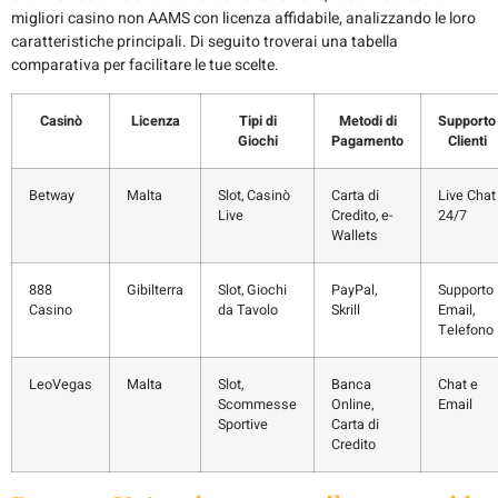
migliori casino non AAMS con licenza affidabile, analizzando le loro
caratteristiche principali. Di seguito troverai una tabella
comparativa per facilitare le tue scelte.
Casinò
Licenza
Tipi di
Metodi di
Supporto
Giochi
Pagamento
Clienti
Betway
Malta
Slot, Casinò
Carta di
Live Chat
Live
Credito, e-
24/7
Wallets
888
Gibilterra
Slot, Giochi
PayPal,
Supporto
Casino
da Tavolo
Skrill
Email,
Telefono
LeoVegas
Malta
Slot,
Banca
Chat e
Scommesse
Online,
Email
Sportive
Carta di
Credito