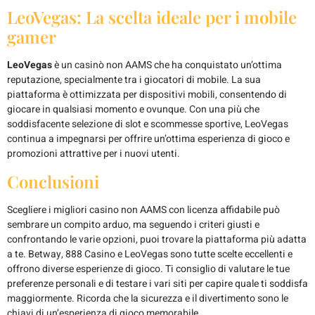
LeoVegas: La scelta ideale per i mobile
gamer
LeoVegas
è un casinò non AAMS che ha conquistato un’ottima
reputazione, specialmente tra i giocatori di mobile. La sua
piattaforma è ottimizzata per dispositivi mobili, consentendo di
giocare in qualsiasi momento e ovunque. Con una più che
soddisfacente selezione di slot e scommesse sportive, LeoVegas
continua a impegnarsi per offrire un’ottima esperienza di gioco e
promozioni attrattive per i nuovi utenti.
Conclusioni
Scegliere i migliori casino non AAMS con licenza affidabile può
sembrare un compito arduo, ma seguendo i criteri giusti e
confrontando le varie opzioni, puoi trovare la piattaforma più adatta
a te. Betway, 888 Casino e LeoVegas sono tutte scelte eccellenti e
offrono diverse esperienze di gioco. Ti consiglio di valutare le tue
preferenze personali e di testare i vari siti per capire quale ti soddisfa
maggiormente. Ricorda che la sicurezza e il divertimento sono le
chiavi di un’esperienza di gioco memorabile.