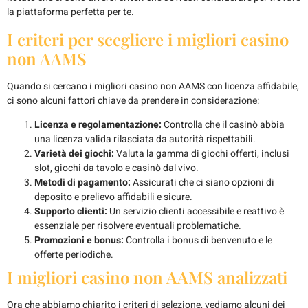
la piattaforma perfetta per te.
I criteri per scegliere i migliori casino
non AAMS
Quando si cercano i migliori casino non AAMS con licenza affidabile,
ci sono alcuni fattori chiave da prendere in considerazione:
Licenza e regolamentazione:
Controlla che il casinò abbia
una licenza valida rilasciata da autorità rispettabili.
Varietà dei giochi:
Valuta la gamma di giochi offerti, inclusi
slot, giochi da tavolo e casinò dal vivo.
Metodi di pagamento:
Assicurati che ci siano opzioni di
deposito e prelievo affidabili e sicure.
Supporto clienti:
Un servizio clienti accessibile e reattivo è
essenziale per risolvere eventuali problematiche.
Promozioni e bonus:
Controlla i bonus di benvenuto e le
offerte periodiche.
I migliori casino non AAMS analizzati
Ora che abbiamo chiarito i criteri di selezione, vediamo alcuni dei