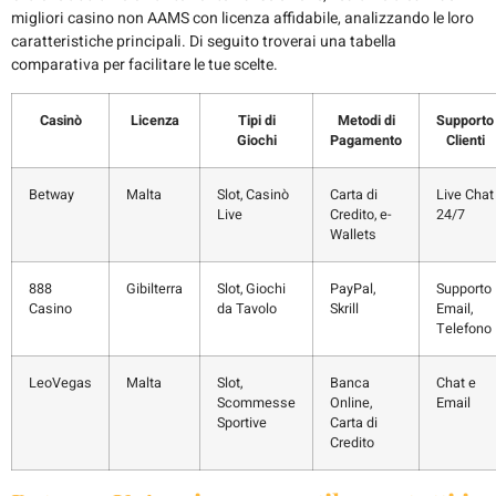
migliori casino non AAMS con licenza affidabile, analizzando le loro
caratteristiche principali. Di seguito troverai una tabella
comparativa per facilitare le tue scelte.
Casinò
Licenza
Tipi di
Metodi di
Supporto
Giochi
Pagamento
Clienti
Betway
Malta
Slot, Casinò
Carta di
Live Chat
Live
Credito, e-
24/7
Wallets
888
Gibilterra
Slot, Giochi
PayPal,
Supporto
Casino
da Tavolo
Skrill
Email,
Telefono
LeoVegas
Malta
Slot,
Banca
Chat e
Scommesse
Online,
Email
Sportive
Carta di
Credito