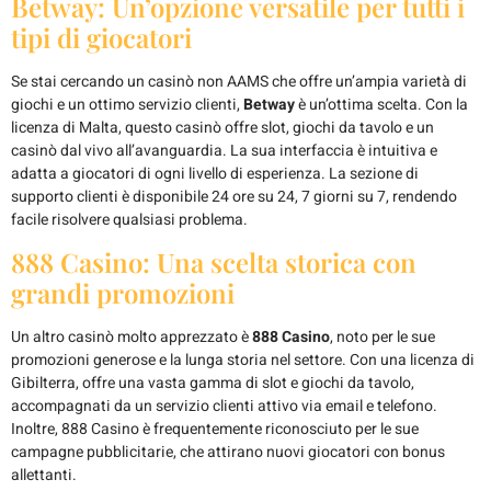
Betway: Un’opzione versatile per tutti i
tipi di giocatori
Se stai cercando un casinò non AAMS che offre un’ampia varietà di
giochi e un ottimo servizio clienti,
Betway
è un’ottima scelta. Con la
licenza di Malta, questo casinò offre slot, giochi da tavolo e un
casinò dal vivo all’avanguardia. La sua interfaccia è intuitiva e
adatta a giocatori di ogni livello di esperienza. La sezione di
supporto clienti è disponibile 24 ore su 24, 7 giorni su 7, rendendo
facile risolvere qualsiasi problema.
888 Casino: Una scelta storica con
grandi promozioni
Un altro casinò molto apprezzato è
888 Casino
, noto per le sue
promozioni generose e la lunga storia nel settore. Con una licenza di
Gibilterra, offre una vasta gamma di slot e giochi da tavolo,
accompagnati da un servizio clienti attivo via email e telefono.
Inoltre, 888 Casino è frequentemente riconosciuto per le sue
campagne pubblicitarie, che attirano nuovi giocatori con bonus
allettanti.