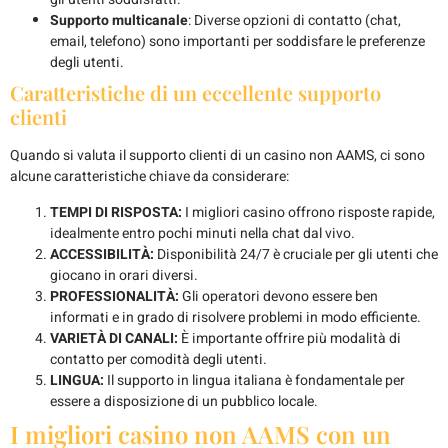
Supporto multicanale
: Diverse opzioni di contatto (chat,
email, telefono) sono importanti per soddisfare le preferenze
degli utenti.
Caratteristiche di un eccellente supporto
clienti
Quando si valuta il supporto clienti di un casino non AAMS, ci sono
alcune caratteristiche chiave da considerare:
TEMPI DI RISPOSTA:
I migliori casino offrono risposte rapide,
idealmente entro pochi minuti nella chat dal vivo.
ACCESSIBILITÀ:
Disponibilità 24/7 è cruciale per gli utenti che
giocano in orari diversi.
PROFESSIONALITÀ:
Gli operatori devono essere ben
informati e in grado di risolvere problemi in modo efficiente.
VARIETÀ DI CANALI:
È importante offrire più modalità di
contatto per comodità degli utenti.
LINGUA:
Il supporto in lingua italiana è fondamentale per
essere a disposizione di un pubblico locale.
I migliori casino non AAMS con un