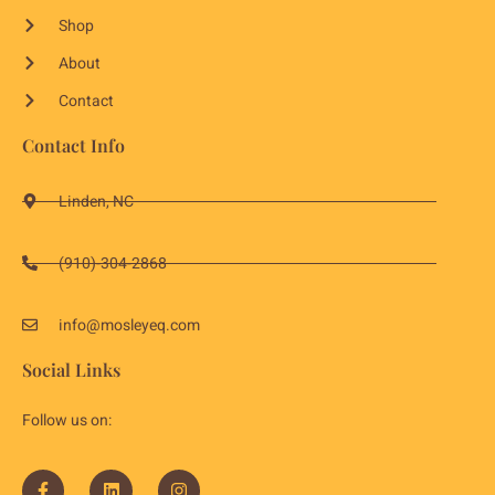
Shop
About
Contact
Contact Info
Linden, NC
(910)-304-2868
info@mosleyeq.com
Social Links
Follow us on: