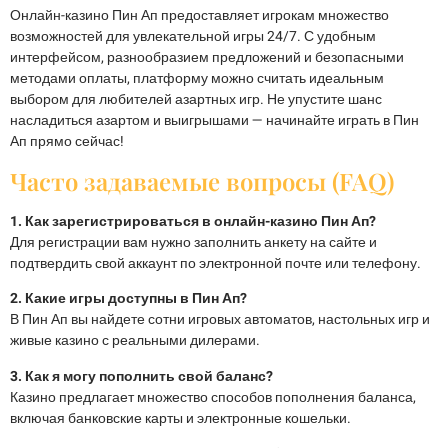
Онлайн-казино Пин Ап предоставляет игрокам множество
возможностей для увлекательной игры 24/7. С удобным
интерфейсом, разнообразием предложений и безопасными
методами оплаты, платформу можно считать идеальным
выбором для любителей азартных игр. Не упустите шанс
насладиться азартом и выигрышами — начинайте играть в Пин
Ап прямо сейчас!
Часто задаваемые вопросы (FAQ)
1. Как зарегистрироваться в онлайн-казино Пин Ап?
Для регистрации вам нужно заполнить анкету на сайте и
подтвердить свой аккаунт по электронной почте или телефону.
2. Какие игры доступны в Пин Ап?
В Пин Ап вы найдете сотни игровых автоматов, настольных игр и
живые казино с реальными дилерами.
3. Как я могу пополнить свой баланс?
Казино предлагает множество способов пополнения баланса,
включая банковские карты и электронные кошельки.