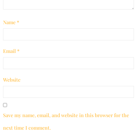
Name
*
Email
*
Website
Save my name, email, and website in this browser for the
next time I comment.