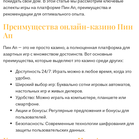
покидать свой дом. В этой статье мы рассмотрим ключевые
аспекты игры на платформе Пин Ап, преимущества и
рекомендации для оптимального опыта.
Преимущества онлайн-казино Пин
Ап
Пин Ап — это не просто казино, а полноценная платформа для
азартных игр с множеством достоинств. Вот основные
преимущества, которые выделяют это казино среди других:
Доступность 24/7: Играть можно в любое время, когда это
удобно.
Широкий выбор игр: Буквально сотни игровых автоматов,
настольных игр и живых дилеров.
Удобство: Можно играть на компьютере, планшете или
смартфоне.
Акции и бонусы: Регулярные предложения и бонусы для
пользователей.
Безопасность: Современные технологии шифрования для
защиты пользовательских данных.