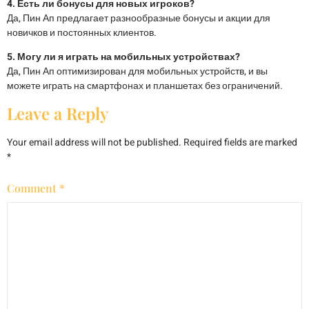
4. Есть ли бонусы для новых игроков?
Да, Пин Ап предлагает разнообразные бонусы и акции для
новичков и постоянных клиентов.
5. Могу ли я играть на мобильных устройствах?
Да, Пин Ап оптимизирован для мобильных устройств, и вы
можете играть на смартфонах и планшетах без ограничений.
Leave a Reply
Your email address will not be published.
Required fields are marked
*
Comment
*