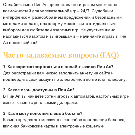
Онлайн-казино Пин Ап предоставляет игрокам множество
возможностей для увлекательной игры 24/7. С удобным
интерфейсом, разнообразием предложений и безопасными
методами оплаты, платформу можно считать идеальным
выбором для любителей азартных игр. Не упустите шанс
насладиться азартом и выигрышами — начинайте играть в Пин
Ап прямо сейчас!
Часто задаваемые вопросы (FAQ)
1. Как зарегистрироваться в онлайн-казино Пин Ап?
Для регистрации вам нужно заполнить анкету на сайте и
подтвердить свой аккаунт по электронной почте или телефону.
2. Какие игры доступны в Пин Ап?
В Пин Ап вы найдете сотни игровых автоматов, настольных игр и
живые казино с реальными дилерами.
3. Как я могу пополнить свой баланс?
Казино предлагает множество способов пополнения баланса,
включая банковские карты и электронные кошельки.