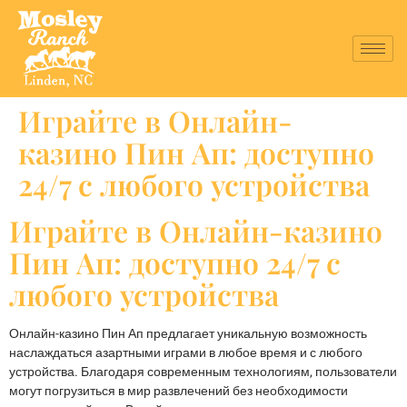
Играйте в Онлайн-
казино Пин Ап: доступно
24/7 с любого устройства
Играйте в Онлайн-казино
Пин Ап: доступно 24/7 с
любого устройства
Онлайн-казино Пин Ап предлагает уникальную возможность
наслаждаться азартными играми в любое время и с любого
устройства. Благодаря современным технологиям, пользователи
могут погрузиться в мир развлечений без необходимости