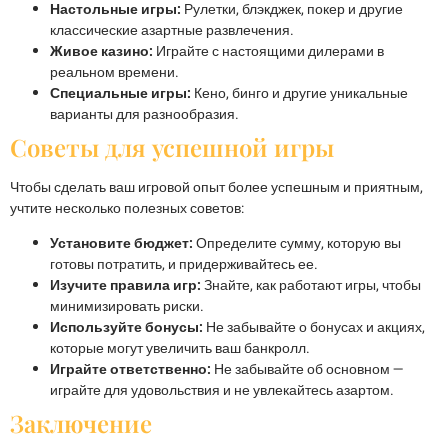
Настольные игры:
Рулетки, блэкджек, покер и другие
классические азартные развлечения.
Живое казино:
Играйте с настоящими дилерами в
реальном времени.
Специальные игры:
Кено, бинго и другие уникальные
варианты для разнообразия.
Советы для успешной игры
Чтобы сделать ваш игровой опыт более успешным и приятным,
учтите несколько полезных советов:
Установите бюджет:
Определите сумму, которую вы
готовы потратить, и придерживайтесь ее.
Изучите правила игр:
Знайте, как работают игры, чтобы
минимизировать риски.
Используйте бонусы:
Не забывайте о бонусах и акциях,
которые могут увеличить ваш банкролл.
Играйте ответственно:
Не забывайте об основном —
играйте для удовольствия и не увлекайтесь азартом.
Заключение