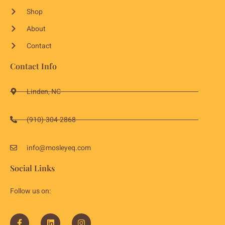
Shop
About
Contact
Contact Info
Linden, NC
(910)-304-2868
info@mosleyeq.com
Social Links
Follow us on: