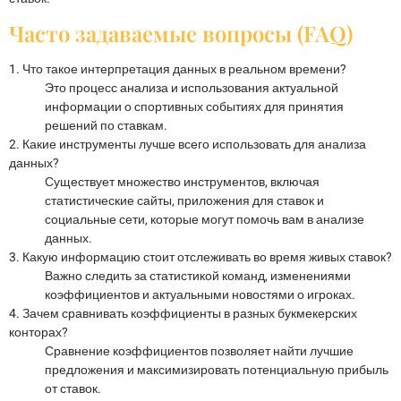
Часто задаваемые вопросы (FAQ)
1. Что такое интерпретация данных в реальном времени?
Это процесс анализа и использования актуальной
информации о спортивных событиях для принятия
решений по ставкам.
2. Какие инструменты лучше всего использовать для анализа
данных?
Существует множество инструментов, включая
статистические сайты, приложения для ставок и
социальные сети, которые могут помочь вам в анализе
данных.
3. Какую информацию стоит отслеживать во время живых ставок?
Важно следить за статистикой команд, изменениями
коэффициентов и актуальными новостями о игроках.
4. Зачем сравнивать коэффициенты в разных букмекерских
конторах?
Сравнение коэффициентов позволяет найти лучшие
предложения и максимизировать потенциальную прибыль
от ставок.