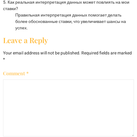
5. Как реальная интерпретация данных может повлиять на мои
ставки?
Правильная интерпретация данных помогает делать
более обоснованные ставки, что увеличивает шансы на
успех.
Leave a Reply
Your email address will not be published.
Required fields are marked
*
Comment
*