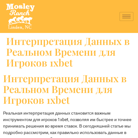
Интерпретация Данных в
Реальном Времени для
Игроков 1xbet
Интерпретация Данных в
Реальном Времени для
Игроков 1xbet
Реальная интерпретация данных становится важным
инструментом для игроков 1xbet, позволяя им быстрее и точнее
принимать решения во время ставок. В сегодняшней статье мы
подробно рассмотрим, как правильно использовать данные в