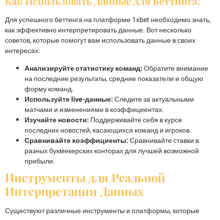
Как Использовать Данные для Беттинга?
Для успешного беттинга на платформе 1xbet необходимо знать,
как эффективно интерпретировать данные. Вот несколько
советов, которые помогут вам использовать данные в своих
интересах:
Анализируйте статистику команд:
Обратите внимание
на последние результаты, средние показатели и общую
форму команд.
Используйте live-данные:
Следите за актуальными
матчами и изменениями в коэффициентах.
Изучайте новости:
Поддерживайте себя в курсе
последних новостей, касающихся команд и игроков.
Сравнивайте коэффициенты:
Сравнивайте ставки в
разных букмекерских конторах для лучшей возможной
прибыли.
Инструменты для Реальной
Интерпретации Данных
Существуют различные инструменты и платформы, которые