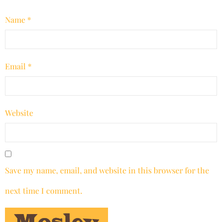
Name
*
Email
*
Website
Save my name, email, and website in this browser for the
next time I comment.