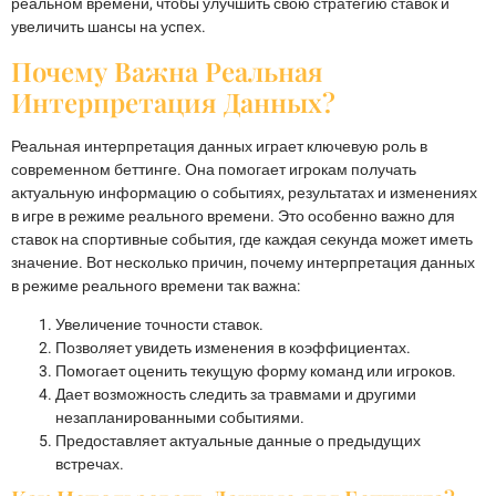
реальном времени, чтобы улучшить свою стратегию ставок и
увеличить шансы на успех.
Почему Важна Реальная
Интерпретация Данных?
Реальная интерпретация данных играет ключевую роль в
современном беттинге. Она помогает игрокам получать
актуальную информацию о событиях, результатах и изменениях
в игре в режиме реального времени. Это особенно важно для
ставок на спортивные события, где каждая секунда может иметь
значение. Вот несколько причин, почему интерпретация данных
в режиме реального времени так важна:
Увеличение точности ставок.
Позволяет увидеть изменения в коэффициентах.
Помогает оценить текущую форму команд или игроков.
Дает возможность следить за травмами и другими
незапланированными событиями.
Предоставляет актуальные данные о предыдущих
встречах.