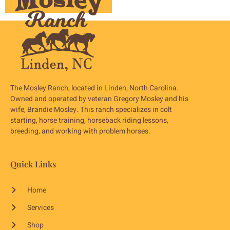
The Mosley Ranch, located in Linden, North Carolina.
Owned and operated by veteran Gregory Mosley and his
wife, Brandie Mosley. This ranch specializes in colt
starting, horse training, horseback riding lessons,
breeding, and working with problem horses.
Quick Links
Home
Services
Shop