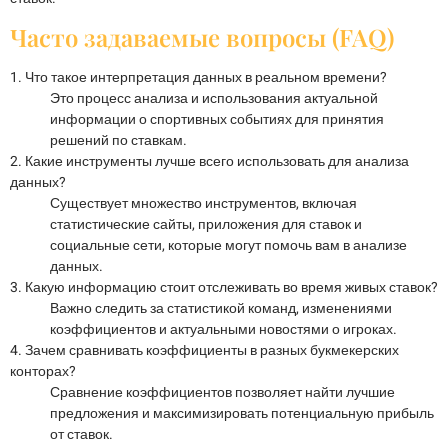
Часто задаваемые вопросы (FAQ)
1. Что такое интерпретация данных в реальном времени?
Это процесс анализа и использования актуальной
информации о спортивных событиях для принятия
решений по ставкам.
2. Какие инструменты лучше всего использовать для анализа
данных?
Существует множество инструментов, включая
статистические сайты, приложения для ставок и
социальные сети, которые могут помочь вам в анализе
данных.
3. Какую информацию стоит отслеживать во время живых ставок?
Важно следить за статистикой команд, изменениями
коэффициентов и актуальными новостями о игроках.
4. Зачем сравнивать коэффициенты в разных букмекерских
конторах?
Сравнение коэффициентов позволяет найти лучшие
предложения и максимизировать потенциальную прибыль
от ставок.