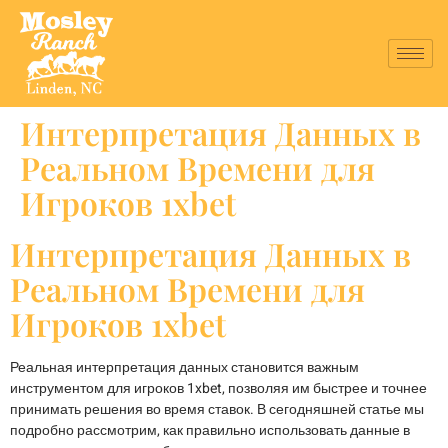
Интерпретация Данных в
Реальном Времени для
Игроков 1xbet
Интерпретация Данных в
Реальном Времени для
Игроков 1xbet
Реальная интерпретация данных становится важным
инструментом для игроков 1xbet, позволяя им быстрее и точнее
принимать решения во время ставок. В сегодняшней статье мы
подробно рассмотрим, как правильно использовать данные в