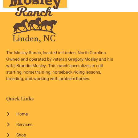
The Mosley Ranch, located in Linden, North Carolina.
Owned and operated by veteran Gregory Mosley and his
wife, Brandie Mosley. This ranch specializes in colt
starting, horse training, horseback riding lessons,
breeding, and working with problem horses.
Quick Links
Home
Services
Shop