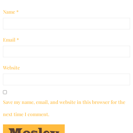
Name
*
Email
*
Website
Save my name, email, and website in this browser for the
next time I comment.