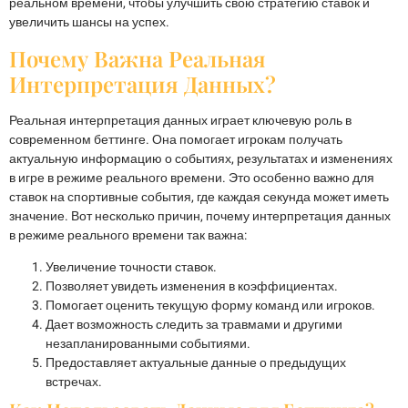
реальном времени, чтобы улучшить свою стратегию ставок и
увеличить шансы на успех.
Почему Важна Реальная
Интерпретация Данных?
Реальная интерпретация данных играет ключевую роль в
современном беттинге. Она помогает игрокам получать
актуальную информацию о событиях, результатах и изменениях
в игре в режиме реального времени. Это особенно важно для
ставок на спортивные события, где каждая секунда может иметь
значение. Вот несколько причин, почему интерпретация данных
в режиме реального времени так важна:
Увеличение точности ставок.
Позволяет увидеть изменения в коэффициентах.
Помогает оценить текущую форму команд или игроков.
Дает возможность следить за травмами и другими
незапланированными событиями.
Предоставляет актуальные данные о предыдущих
встречах.