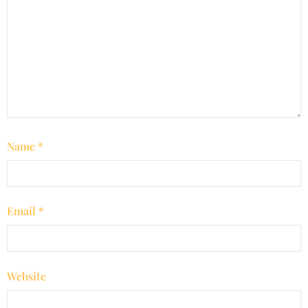
Name
*
Email
*
Website