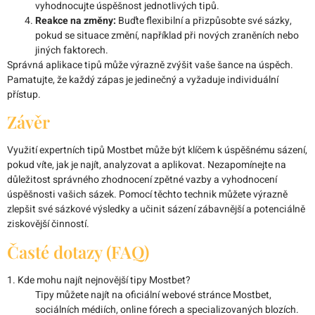
vyhodnocujte úspěšnost jednotlivých tipů.
Reakce na změny:
Buďte flexibilní a přizpůsobte své sázky,
pokud se situace změní, například při nových zraněních nebo
jiných faktorech.
Správná aplikace tipů může výrazně zvýšit vaše šance na úspěch.
Pamatujte, že každý zápas je jedinečný a vyžaduje individuální
přístup.
Závěr
Využití expertních tipů Mostbet může být klíčem k úspěšnému sázení,
pokud víte, jak je najít, analyzovat a aplikovat. Nezapomínejte na
důležitost správného zhodnocení zpětné vazby a vyhodnocení
úspěšnosti vašich sázek. Pomocí těchto technik můžete výrazně
zlepšit své sázkové výsledky a učinit sázení zábavnější a potenciálně
ziskovější činností.
Časté dotazy (FAQ)
1. Kde mohu najít nejnovější tipy Mostbet?
Tipy můžete najít na oficiální webové stránce Mostbet,
sociálních médiích, online fórech a specializovaných blozích.