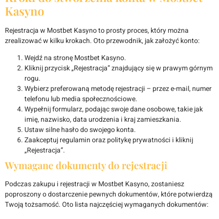
Kasyno
Rejestracja w Mostbet Kasyno to prosty proces, który można
zrealizować w kilku krokach. Oto przewodnik, jak założyć konto:
Wejdź na stronę Mostbet Kasyno.
Kliknij przycisk „Rejestracja” znajdujący się w prawym górnym
rogu.
Wybierz preferowaną metodę rejestracji – przez e-mail, numer
telefonu lub media społecznościowe.
Wypełnij formularz, podając swoje dane osobowe, takie jak
imię, nazwisko, data urodzenia i kraj zamieszkania.
Ustaw silne hasło do swojego konta.
Zaakceptuj regulamin oraz politykę prywatności i kliknij
„Rejestracja”.
Wymagane dokumenty do rejestracji
Podczas zakupu i rejestracji w Mostbet Kasyno, zostaniesz
poproszony o dostarczenie pewnych dokumentów, które potwierdzą
Twoją tożsamość. Oto lista najczęściej wymaganych dokumentów: