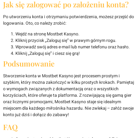
Jak się zalogować po założeniu konta?
Po utworzeniu konta i otrzymaniu potwierdzenia, możesz przejść do
logowania. Oto, co należy zrobić:
Wejdź na stronę Mostbet Kasyno.
Kliknij przycisk „Zaloguj się” w prawym górnym rogu.
Wprowadź swój adres e-mail lub numer telefonu oraz hasło.
Kliknij „Zaloguj się” i ciesz się grą!
Podsumowanie
Stworzenie konta w Mostbet Kasyno jest procesem prostym i
szybkim, który można zakończyć w kilku prostych krokach. Pamiętaj
o wymogach związanych z dokumentacją oraz o wszystkich
korzyściach, które oferuje ta platforma. Z rozwijającą się gamą gier
oraz licznymi promocjami, Mostbet Kasyno staje się idealnym
miejscem dla każdego miłośnika hazardu. Nie zwlekaj – załóż swoje
konto już dziś i dołącz do zabawy!
FAQ