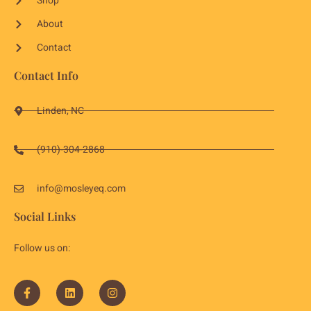
Shop
About
Contact
Contact Info
Linden, NC
(910)-304-2868
info@mosleyeq.com
Social Links
Follow us on: