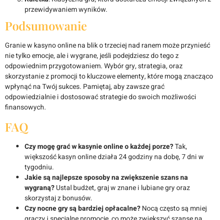
przewidywaniem wyników.
Podsumowanie
Granie w kasyno online na blik o trzeciej nad ranem może przynieść
nie tylko emocje, ale i wygrane, jeśli podejdziesz do tego z
odpowiednim przygotowaniem. Wybór gry, strategia, oraz
skorzystanie z promocji to kluczowe elementy, które mogą znacząco
wpłynąć na Twój sukces. Pamiętaj, aby zawsze grać
odpowiedzialnie i dostosować strategie do swoich możliwości
finansowych.
FAQ
Czy mogę grać w kasynie online o każdej porze?
Tak,
większość kasyn online działa 24 godziny na dobę, 7 dni w
tygodniu.
Jakie są najlepsze sposoby na zwiększenie szans na
wygraną?
Ustal budżet, graj w znane i lubiane gry oraz
skorzystaj z bonusów.
Czy nocne gry są bardziej opłacalne?
Nocą często są mniej
graczy i specjalne promocje, co może zwiększyć szanse na