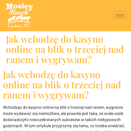
Jak wchodzę do kasyno
online na blik o trzeciej nad
ranem i wygrywam?
Jak wchodzę do kasyno
online na blik o trzeciej nad
ranem i wygrywam?
Wchodząc do kasyno online na blik o trzeciej nad ranem, wygranie
może wydawać się niemożliwe, ale prawda jest taka, że wiele osób
doświadczyło nieoczekiwanych sukcesów w takich nietypowych
godzinach. W tym artykule przyjrzymy się temu, co trzeba wiedzieć,