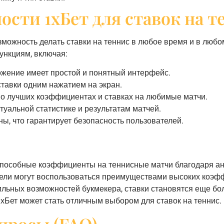
сти 1хБет для ставок на т
зможность делать ставки на теннис в любое время и в люб
ункциям, включая:
жение имеет простой и понятный интерфейс.
тавки одним нажатием на экран.
о лучших коэффициентах и ставках на любимые матчи.
ктуальной статистике и результатам матчей.
ы, что гарантирует безопасность пользователей.
оспособные коэффициенты на теннисные матчи благодаря а
тели могут воспользоваться преимуществами высоких коэф
ильных возможностей букмекера, ставки становятся еще бо
хБет может стать отличным выбором для ставок на теннис.