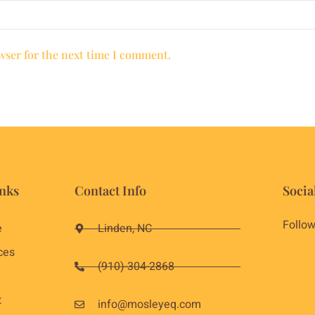
wser for the next time I comment.
nks
Contact Info
Socia
Follow
e
Linden, NC
ces
(910)-304-2868
t
info@mosleyeq.com