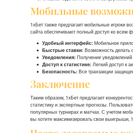
Мобильные возможно
1хБет также предлагает мобильные игроки во
сайта обеспечивают полный доступ ко всем ф
Удобный интерфейс:
Мобильное прило
Быстрые ставки:
Возможность делать с
Уведомления:
Получение уведомлений 
Доступ к статистике:
Легкий доступ к а
Безопасность:
Все транзакции защищен
Заключение
Таким образом, 1хБет предлагает конкурент
статистику и экспертные прогнозы. Пользова
популярных турнирах и матчах. С учетом моб
вы хотите максимизировать свои выигрыши, 1