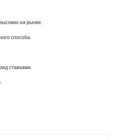
высоких на рынке.
ного способа.
ред ставками.
.