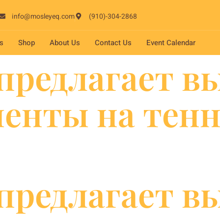
info@mosleyeq.com
(910)-304-2868
s
Shop
About Us
Contact Us
Event Calendar
 предлагает в
енты на тен
 предлагает в