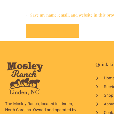
Save my name, email, and website in this bro
Quick Li
Hom
Servi
Shop
The Mosley Ranch, located in Linden,
Abou
North Carolina. Owned and operated by
Conta