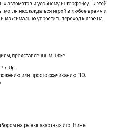
ых автоматов и удобному интерфейсу. В этой
вы могли наслаждаться игрой в любое время и
 и максимально упростить переход к игре на
кциям, представленным ниже:
Pin Up.
ложению или просто скачиванию ПО.
.
ыбором на рынке азартных игр. Ниже