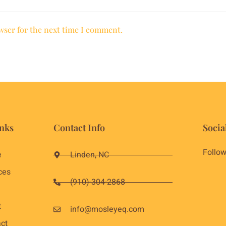
wser for the next time I comment.
nks
Contact Info
Socia
Follow
e
Linden, NC
ces
(910)-304-2868
t
info@mosleyeq.com
ct