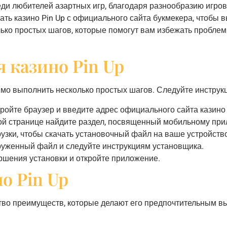
ди любителей азартных игр, благодаря разнообразию игров
чать казино Pin Up с официального сайта букмекера, чтобы 
ько простых шагов, которые помогут вам избежать проблем
 казино Pin Up
димо выполнить несколько простых шагов. Следуйте инстру
ройте браузер и введите адрес официального сайта казино 
й странице найдите раздел, посвященный мобильному при
узки, чтобы скачать установочный файл на ваше устройство
руженный файл и следуйте инструкциям установщика.
шения установки и откройте приложение.
о Pin Up
тво преимуществ, которые делают его предпочтительным в