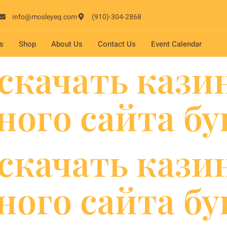
info@mosleyeq.com
(910)-304-2868
s
Shop
About Us
Contact Us
Event Calendar
скачать казин
ого сайта бу
скачать казин
ого сайта бу