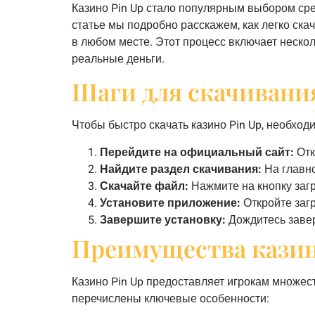
Казино Pin Up стало популярным выбором сре
статье мы подробно расскажем, как легко ска
в любом месте. Этот процесс включает нескол
реальные деньги.
Шаги для скачивания
Чтобы быстро скачать казино Pin Up, необхо
Перейдите на официальный сайт:
Отк
Найдите раздел скачивания:
На главно
Скачайте файл:
Нажмите на кнопку загр
Установите приложение:
Откройте заг
Завершите установку:
Дождитесь завер
Преимущества казин
Казино Pin Up предоставляет игрокам множес
перечислены ключевые особенности: