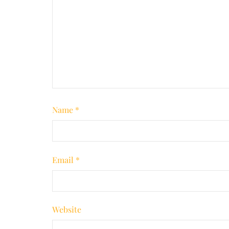
Name
*
Email
*
Website