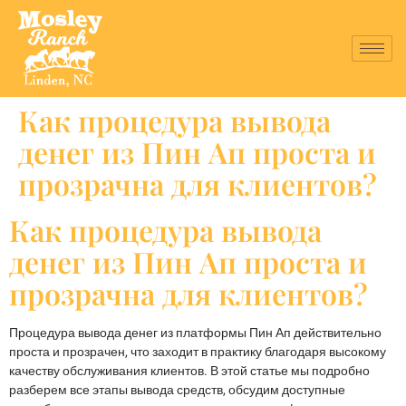
Как процедура вывода
денег из Пин Ап проста и
прозрачна для клиентов?
Как процедура вывода
денег из Пин Ап проста и
прозрачна для клиентов?
Процедура вывода денег из платформы Пин Ап действительно
проста и прозрачен, что заходит в практику благодаря высокому
качеству обслуживания клиентов. В этой статье мы подробно
разберем все этапы вывода средств, обсудим доступные