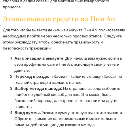
способы и дадим советы для максимально комфортного
процесса.
Этапы вывода средств из Пин Ап
Для того чтобы вывести деньги из аккаунта Пин Ап, пользователю
необходимо пройти через несколько простых этапов. Следуйте
этому руководству, чтобы обеспечить правильность и
безопасность транзакции:
Авторизация в аккаунте:
Для начала вам нужно войти в
свой профиль на сайте Пин Ап, используя свои учетные
данные.
Переход в раздел «Касса»:
Найдите вкладку «Касса» на
главной странице и нажмите на нее.
Выбор метода вывода:
На странице вывода выберите
наиболее удобный способ для вас. Это может быть
банковский перевод, электронные кошельки или другие
варианты.
Ввод суммы:
Укажите сумму, которую вы хотите вывести.
Обратите внимание на минимальные и максимальные
лимиты, действующие для каждого метода.