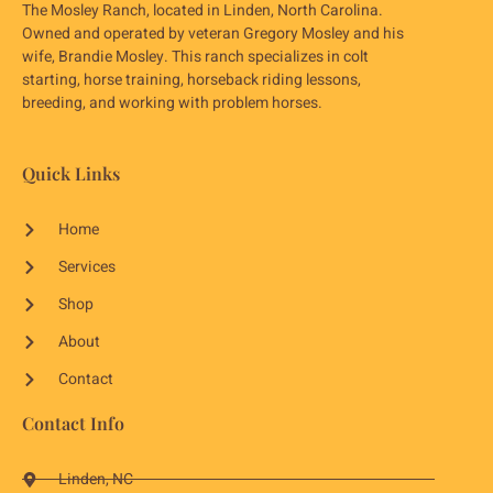
The Mosley Ranch, located in Linden, North Carolina.
Owned and operated by veteran Gregory Mosley and his
wife, Brandie Mosley. This ranch specializes in colt
starting, horse training, horseback riding lessons,
breeding, and working with problem horses.
Quick Links
Home
Services
Shop
About
Contact
Contact Info
Linden, NC