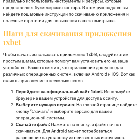
правильно использовать инструменты и ресурсы, которые
предоставляет букмекерская контора. В этом руководстве вы
найдете пошаговые инструкции по скачиванию приложения и
полезные стратегии для повышения вашего выигрыша.
Шаги для скачивания приложения
1xbet
Чтобы начать использовать приложение 1xbet, следуйте этим
простым шагам, которые помогут вам установить его на ваше
устройство. Важно отметить, что приложение доступно для
различных операционных систем, включая Android и iOS. Вот как
скачать приложение в несколько шагов:
Перейдите на официальный сайт 1xbet:
Используйте
браузер на вашем устройстве для доступа к сайту.
Выберите нужную версию:
На главной странице найдите
кнопку “Скачать” и выберите версию для вашей
операционной системы.
Скачайте файл:
Нажмите на кнопку, и файл начнет
скачиваться. Для Android может потребоваться
разрешение на установку из неизвестных источников.