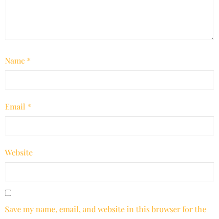
Name
*
Email
*
Website
Save my name, email, and website in this browser for the