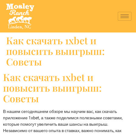
Как скачать 1xbet и
повысить выигрыш:
Советы
Как скачать 1xbet и
повысить выигрыш:
Советы
В нашем сегодняшнем обзоре мы научим вас, как скачать
приложение 1xbet, а также поделимся полезными советами,
которые помогут увеличить ваши шансы на выигрыш.
Независимо от вашего опыта в ставках, важно понимать, как