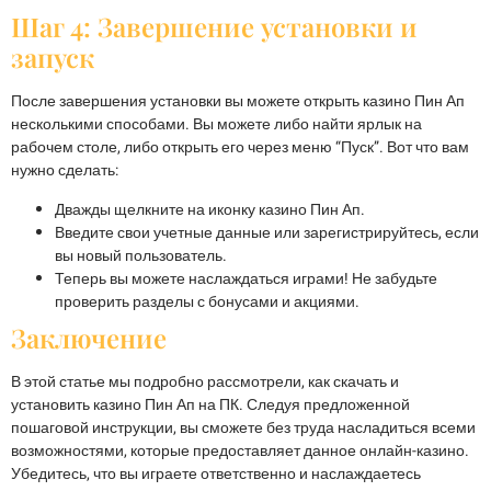
Шаг 4: Завершение установки и
запуск
После завершения установки вы можете открыть казино Пин Ап
несколькими способами. Вы можете либо найти ярлык на
рабочем столе, либо открыть его через меню “Пуск”. Вот что вам
нужно сделать:
Дважды щелкните на иконку казино Пин Ап.
Введите свои учетные данные или зарегистрируйтесь, если
вы новый пользователь.
Теперь вы можете наслаждаться играми! Не забудьте
проверить разделы с бонусами и акциями.
Заключение
В этой статье мы подробно рассмотрели, как скачать и
установить казино Пин Ап на ПК. Следуя предложенной
пошаговой инструкции, вы сможете без труда насладиться всеми
возможностями, которые предоставляет данное онлайн-казино.
Убедитесь, что вы играете ответственно и наслаждаетесь