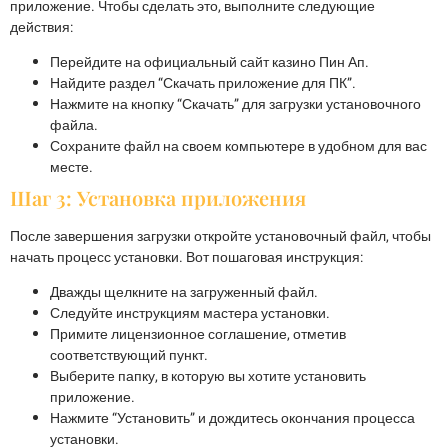
приложение. Чтобы сделать это, выполните следующие
действия:
Перейдите на официальный сайт казино Пин Ап.
Найдите раздел “Скачать приложение для ПК”.
Нажмите на кнопку “Скачать” для загрузки установочного
файла.
Сохраните файл на своем компьютере в удобном для вас
месте.
Шаг 3: Установка приложения
После завершения загрузки откройте установочный файл, чтобы
начать процесс установки. Вот пошаговая инструкция:
Дважды щелкните на загруженный файл.
Следуйте инструкциям мастера установки.
Примите лицензионное соглашение, отметив
соответствующий пункт.
Выберите папку, в которую вы хотите установить
приложение.
Нажмите “Установить” и дождитесь окончания процесса
установки.