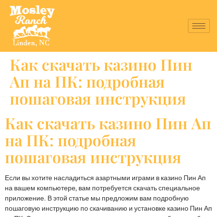
Как скачать казино Пин
Ап на ПК: подробная
пошаговая инструкция
Как скачать казино Пин Ап
на ПК: подробная
пошаговая инструкция
Если вы хотите насладиться азартными играми в казино Пин Ап
на вашем компьютере, вам потребуется скачать специальное
приложение. В этой статье мы предложим вам подробную
пошаговую инструкцию по скачиванию и установке казино Пин Ап