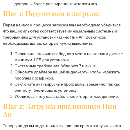
доступны более расширенные каталоги игр.
Шаг 1: Подготовка к загрузке
Перед началом процесса загрузки вам необходимо убедиться,
что ваш компьютер соответствует минимальным системным
требованиям для установки казино Пин Ап. Вот список
необходимых шагов, которые нужно выполнить:
Проверьте наличие свободного места на жестком диске –
минимум 1 ГБ для установки.
Системные требования: Windows 7 и выше.
Обновите драйвера вашей видеокарты, чтобы избежать
проблем с графикой.
Отключите антивирусные программы временно, так как
они могут блокировать установку.
Убедитесь, что у вас стабильное интернет-соединение.
Шаг 2: Загрузка приложения Пин
Ап
Теперь, когда вы подготовились, пришло время загрузить само