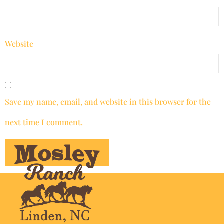
Website
Save my name, email, and website in this browser for the
next time I comment.