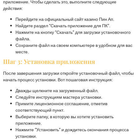
приложение. Чтобы сделать это, выполните следующие
действия:
Перейдите на официальный сайт казино Пин Ап.
Найдите раздел “Скачать приложение для ПК”.
Нажмите на кнопку “Скачать” для загрузки установочного
файла.
Сохраните файл на своем компьютере в удобном для вас
месте.
Шаг 3: Установка приложения
После завершения загрузки откройте установочный файл, чтобы
начать процесс установки. Вот пошаговая инструкция:
Дважды щелкните на загруженный файл.
Следуйте инструкциям мастера установки.
Примите лицензионное соглашение, отметив
соответствующий пункт.
Выберите папку, в которую вы хотите установить
приложение.
Нажмите “Установить” и дождитесь окончания процесса
установки.