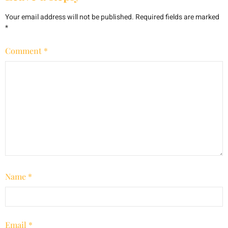
Your email address will not be published.
Required fields are marked
*
Comment
*
Name
*
Email
*