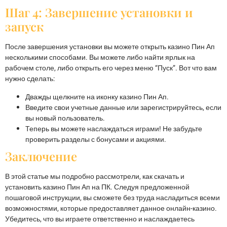
Шаг 4: Завершение установки и
запуск
После завершения установки вы можете открыть казино Пин Ап
несколькими способами. Вы можете либо найти ярлык на
рабочем столе, либо открыть его через меню “Пуск”. Вот что вам
нужно сделать:
Дважды щелкните на иконку казино Пин Ап.
Введите свои учетные данные или зарегистрируйтесь, если
вы новый пользователь.
Теперь вы можете наслаждаться играми! Не забудьте
проверить разделы с бонусами и акциями.
Заключение
В этой статье мы подробно рассмотрели, как скачать и
установить казино Пин Ап на ПК. Следуя предложенной
пошаговой инструкции, вы сможете без труда насладиться всеми
возможностями, которые предоставляет данное онлайн-казино.
Убедитесь, что вы играете ответственно и наслаждаетесь