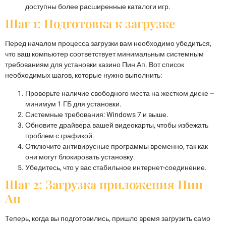
доступны более расширенные каталоги игр.
Шаг 1: Подготовка к загрузке
Перед началом процесса загрузки вам необходимо убедиться,
что ваш компьютер соответствует минимальным системным
требованиям для установки казино Пин Ап. Вот список
необходимых шагов, которые нужно выполнить:
Проверьте наличие свободного места на жестком диске –
минимум 1 ГБ для установки.
Системные требования: Windows 7 и выше.
Обновите драйвера вашей видеокарты, чтобы избежать
проблем с графикой.
Отключите антивирусные программы временно, так как
они могут блокировать установку.
Убедитесь, что у вас стабильное интернет-соединение.
Шаг 2: Загрузка приложения Пин
Ап
Теперь, когда вы подготовились, пришло время загрузить само