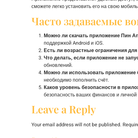
сможете легко установить его на свою мобиль
Часто задаваемые во
Можно ли скачать приложение Пин Ап
поддержкой Android и iOS.
Есть ли возрастные ограничения для
Что делать, если приложение не запу
обновлений.
Можно ли использовать приложение 
необходимо пополнить счёт.
Каков уровень безопасности в прил
безопасность ваших финансов и личной
Leave a Reply
Your email address will not be published.
Requir