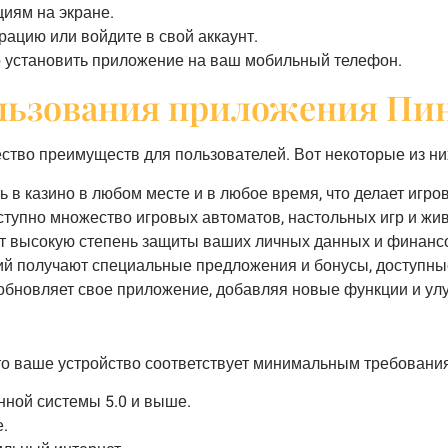
циям на экране.
рацию или войдите в свой аккаунт.
о установить приложение на ваш мобильный телефон.
ьзования приложения Пин
тво преимуществ для пользователей. Вот некоторые из ни
ь в казино в любом месте и в любое время, что делает игро
тупно множество игровых автоматов, настольных игр и жив
 высокую степень защиты ваших личных данных и финансо
й получают специальные предложения и бонусы, доступны
обновляет свое приложение, добавляя новые функции и ул
то ваше устройство соответствует минимальным требовани
нной системы 5.0 и выше.
е.