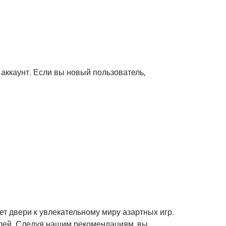
аккаунт. Если вы новый пользователь,
т двери к увлекательному миру азартных игр.
елей. Следуя нашим рекомендациям, вы