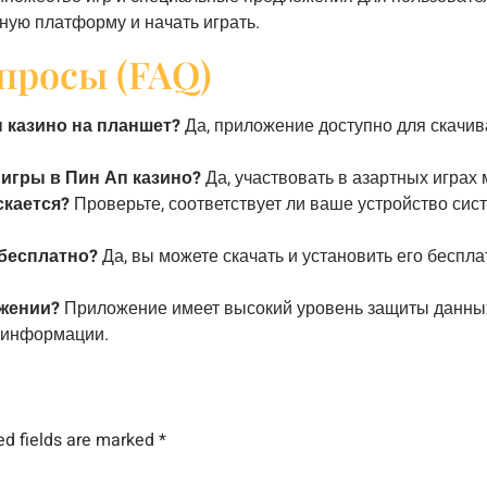
ную платформу и начать играть.
просы (FAQ)
 казино на планшет?
Да, приложение доступно для скачи
 игры в Пин Ап казино?
Да, участвовать в азартных играх м
скается?
Проверьте, соответствует ли ваше устройство сис
бесплатно?
Да, вы можете скачать и установить его беспла
ожении?
Приложение имеет высокий уровень защиты данных
 информации.
ed fields are marked
*