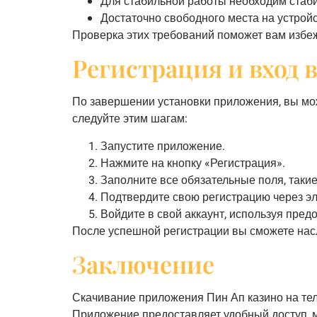
Для стабильной работы необходим стаб
Достаточно свободного места на устрой
Проверка этих требований поможет вам избе
Регистрация и вход 
По завершении установки приложения, вы мож
следуйте этим шагам:
Запустите приложение.
Нажмите на кнопку «Регистрация».
Заполните все обязательные поля, такие
Подтвердите свою регистрацию через эл
Войдите в свой аккаунт, используя пре
После успешной регистрации вы сможете нас
Заключение
Скачивание приложения Пин Ап казино на тел
Приложение предоставляет удобный доступ, 