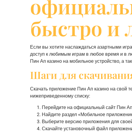
официаль
быстро и 
Если вы хотите наслаждаться азартными играм
доступ к любимым играм в любое время и в л
Пин Ап казино на мобильное устройство, а та
Шаги для скачивани
Скачать приложение Пин Ап казино на свой т
нижеприведенному списку:
Перейдите на официальный сайт Пин Ап
Найдите раздел «Мобильное приложение
Выберите версию приложения для своей 
Скачайте установочный файл приложен