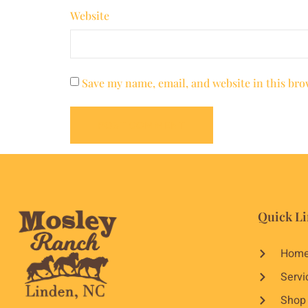
Website
Save my name, email, and website in this bro
Quick Li
Hom
Servi
Shop