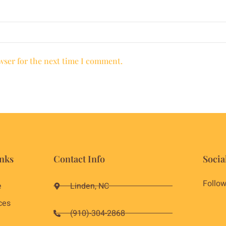
wser for the next time I comment.
nks
Contact Info
Socia
Follow
e
Linden, NC
ces
(910)-304-2868