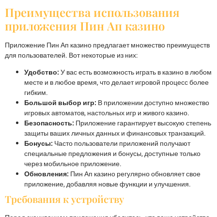
Преимущества использования
приложения Пин Ап казино
Приложение Пин Ап казино предлагает множество преимуществ
для пользователей. Вот некоторые из них:
Удобство:
У вас есть возможность играть в казино в любом
месте и в любое время, что делает игровой процесс более
гибким.
Большой выбор игр:
В приложении доступно множество
игровых автоматов, настольных игр и живого казино.
Безопасность:
Приложение гарантирует высокую степень
защиты ваших личных данных и финансовых транзакций.
Бонусы:
Часто пользователи приложений получают
специальные предложения и бонусы, доступные только
через мобильное приложение.
Обновления:
Пин Ап казино регулярно обновляет свое
приложение, добавляя новые функции и улучшения.
Требования к устройству