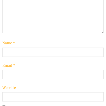
Name
*
Email
*
Website