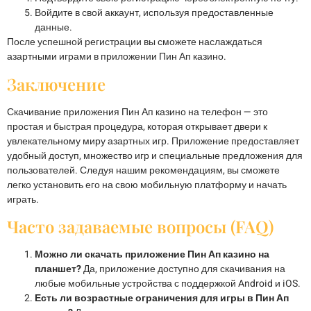
Войдите в свой аккаунт, используя предоставленные
данные.
После успешной регистрации вы сможете наслаждаться
азартными играми в приложении Пин Ап казино.
Заключение
Скачивание приложения Пин Ап казино на телефон — это
простая и быстрая процедура, которая открывает двери к
увлекательному миру азартных игр. Приложение предоставляет
удобный доступ, множество игр и специальные предложения для
пользователей. Следуя нашим рекомендациям, вы сможете
легко установить его на свою мобильную платформу и начать
играть.
Часто задаваемые вопросы (FAQ)
Можно ли скачать приложение Пин Ап казино на
планшет?
Да, приложение доступно для скачивания на
любые мобильные устройства с поддержкой Android и iOS.
Есть ли возрастные ограничения для игры в Пин Ап