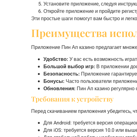
Установите приложение, следуя инструк
Откройте приложение и пройдите регист
Эти простые шаги помогут вам быстро и легк
Преимущества испол
Приложение Пин Ап казино предлагает множес
Удобство:
У вас есть возможность играт
Большой выбор игр:
В приложении дос
Безопасность:
Приложение гарантирует
Бонусы:
Часто пользователи приложени
Обновления:
Пин Ап казино регулярно 
Требования к устройству
Перед скачиванием приложения убедитесь, ч
Для Android: требуется версия операцио
Для iOS: требуется версия 10.0 или выш