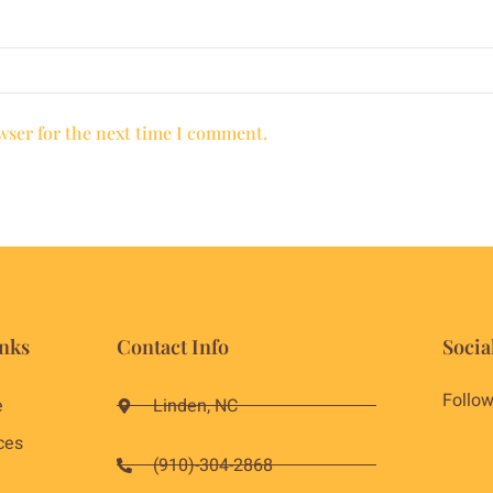
wser for the next time I comment.
nks
Contact Info
Socia
Follow
e
Linden, NC
ces
(910)-304-2868