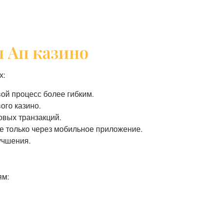
 Ап казино
х:
вой процесс более гибким.
ого казино.
вых транзакций.
е только через мобильное приложение.
учшения.
ям: