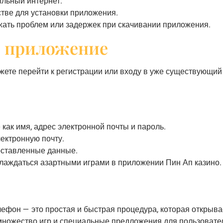
ильный интернет.
стве для установки приложения.
жать проблем или задержек при скачивании приложения.
в приложение
ете перейти к регистрации или входу в уже существующий 
 как имя, адрес электронной почты и пароль.
ектронную почту.
доставленные данные.
лаждаться азартными играми в приложении Пин Ап казино.
ефон — это простая и быстрая процедура, которая открывае
множество игр и специальные предложения для пользоват