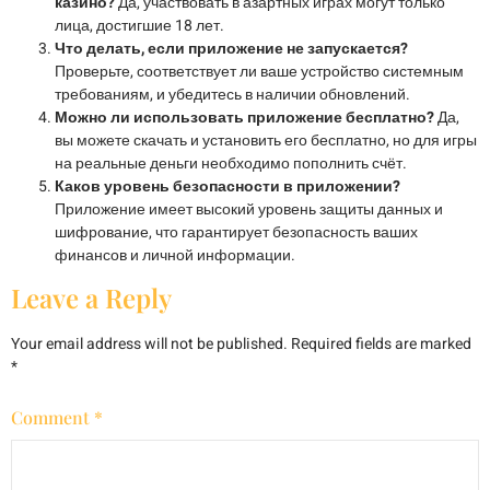
казино?
Да, участвовать в азартных играх могут только
лица, достигшие 18 лет.
Что делать, если приложение не запускается?
Проверьте, соответствует ли ваше устройство системным
требованиям, и убедитесь в наличии обновлений.
Можно ли использовать приложение бесплатно?
Да,
вы можете скачать и установить его бесплатно, но для игры
на реальные деньги необходимо пополнить счёт.
Каков уровень безопасности в приложении?
Приложение имеет высокий уровень защиты данных и
шифрование, что гарантирует безопасность ваших
финансов и личной информации.
Leave a Reply
Your email address will not be published.
Required fields are marked
*
Comment
*