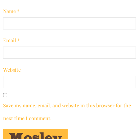
Name
*
Email
*
Website
Save my name, email, and website in this browser for the
next time I comment.