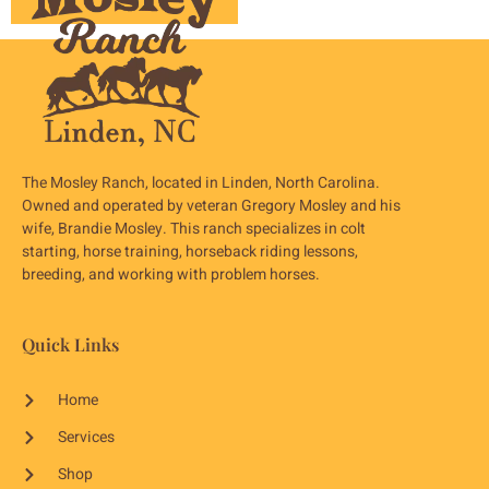
The Mosley Ranch, located in Linden, North Carolina.
Owned and operated by veteran Gregory Mosley and his
wife, Brandie Mosley. This ranch specializes in colt
starting, horse training, horseback riding lessons,
breeding, and working with problem horses.
Quick Links
Home
Services
Shop