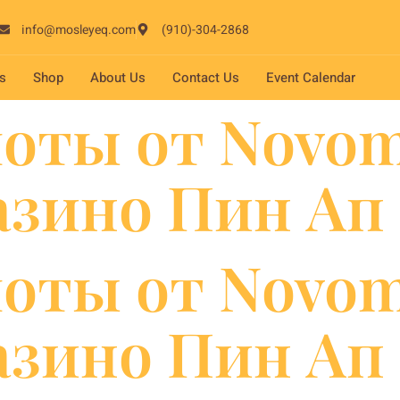
info@mosleyeq.com
(910)-304-2868
s
Shop
About Us
Contact Us
Event Calendar
оты от Novom
казино Пин Ап
оты от Novom
казино Пин Ап