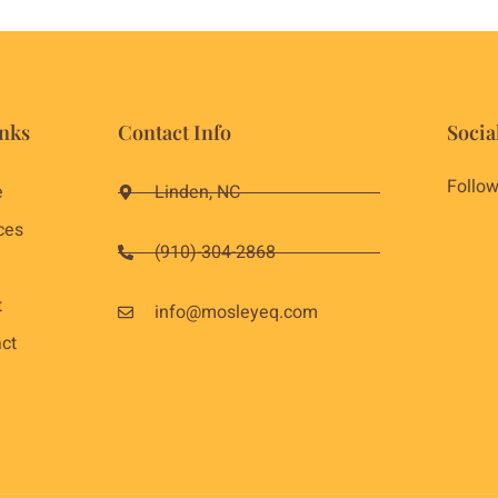
nks
Contact Info
Socia
Follow
e
Linden, NC
ces
(910)-304-2868
t
info@mosleyeq.com
ct