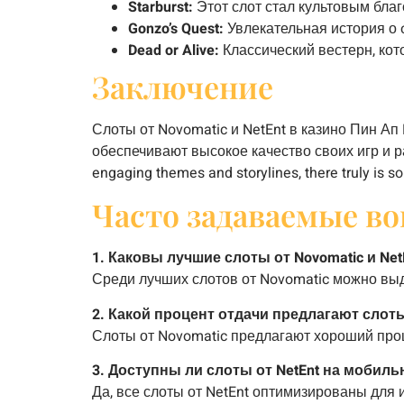
Starburst:
Этот слот стал культовым бла
Gonzo’s Quest:
Увлекательная история о 
Dead or Alive:
Классический вестерн, ко
Заключение
Слоты от Novomatic и NetEnt в казино Пин А
обеспечивают высокое качество своих игр и раз
engaging themes and storylines, there truly is s
Часто задаваемые в
1. Каковы лучшие слоты от Novomatic и Net
Среди лучших слотов от Novomatic можно выдели
2. Какой процент отдачи предлагают слоты
Слоты от Novomatic предлагают хороший проц
3. Доступны ли слоты от NetEnt на мобил
Да, все слоты от NetEnt оптимизированы для 