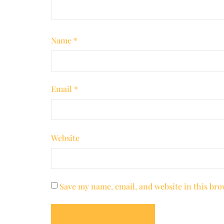
Name
*
Email
*
Website
Save my name, email, and website in this bro