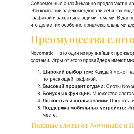
Современные онлайн-казино предлагают широк
Эти компании зарекомендовали себя как лиде
графикой и захватывающими темами. В данно
что делает их особенно привлекательными для
Преимущества слото
Novomatic — это один из крупнейших произв
слотами. Игры от этого провайдера имеют мн
Широкий выбор тем:
Каждый может най
потрясающей графикой.
Высокий процент отдачи:
Слоты Novom
Бонусные функции:
Множество слотов
Легкость в использовании:
Простота и
Поддержка мобильных устройств:
Игр
месте.
Топовые слоты от Novomatic в 