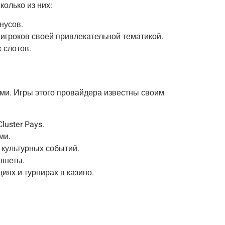
колько из них:
нусов.
игроков своей привлекательной тематикой.
 слотов.
ми. Игры этого провайдера известны своим
uster Pays.
ми.
культурных событий.
ншеты.
иях и турнирах в казино.