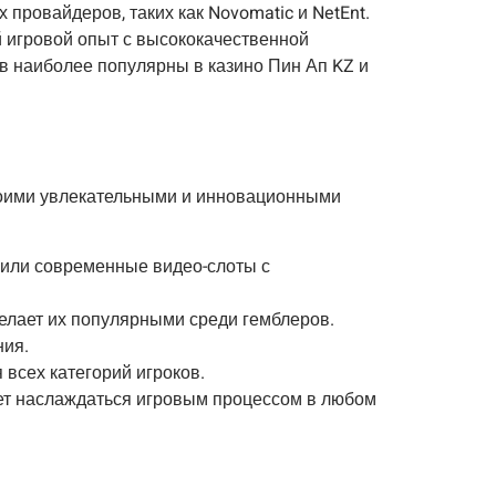
провайдеров, таких как Novomatic и NetEnt.
й игровой опыт с высококачественной
в наиболее популярны в казино Пин Ап KZ и
своими увлекательными и инновационными
 или современные видео-слоты с
делает их популярными среди гемблеров.
ния.
всех категорий игроков.
ет наслаждаться игровым процессом в любом