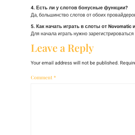
4. Есть ли у слотов бонусные функции?
Да, большинство слотов от обоих провайдеро
5. Как начать играть в слоты от Novomatic 
Для начала играть нужно зарегистрироваться 
Leave a Reply
Your email address will not be published.
Requir
Comment
*