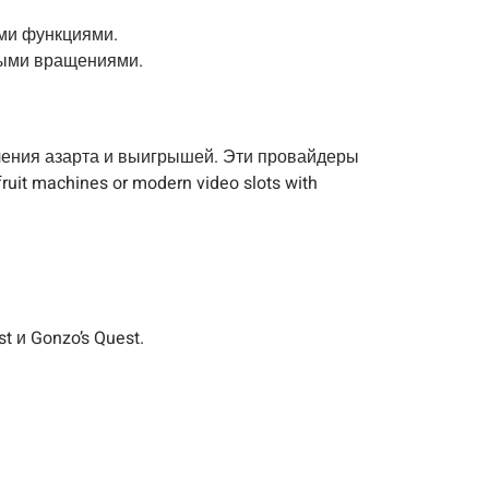
ыми функциями.
ными вращениями.
учения азарта и выигрышей. Эти провайдеры
uit machines or modern video slots with
t и Gonzo’s Quest.