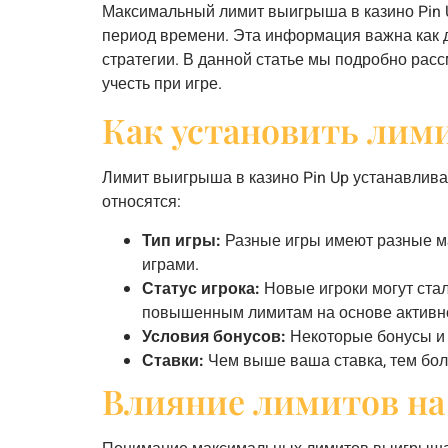
Максимальный лимит выигрыша в казино Pin U
период времени. Эта информация важна как дл
стратегии. В данной статье мы подробно расс
учесть при игре.
Как установить ли
Лимит выигрыша в казино Pin Up устанавливае
относятся:
Тип игры:
Разные игры имеют разные м
играми.
Статус игрока:
Новые игроки могут стал
повышенным лимитам на основе активно
Условия бонусов:
Некоторые бонусы и 
Ставки:
Чем выше ваша ставка, тем бол
Влияние лимитов на