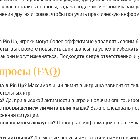
 у вас остались вопросы, задача поддержки – помочь вам 
ения других игроков, чтобы получить практическую инфор
Pin Up, игроки могут более эффективно управлять своим б
ты, вы сможете повысить свои шансы на успех и избежать
ак они могут изменяться. Подходите к игре ответственно, и 
просы (FAQ)
 в Pin Up?
Максимальный лимит выигрыша зависит от типа и
стольных игр.
а?
Да, при высокой активности в игре и наличии опыта, игр
ю с превышением лимита выигрыша?
Важно следовать пра
снения ситуации.
ыша на моём аккаунте?
Проверьте информации в вашем каб
ые выигрыши?
Да, многие бонусы имеют свои лимиты выигр