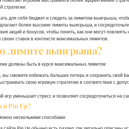
омогает игрокам выстраивать более эффективные стратеги
й стратегии:
ть для себя бюджет и следить за лимитом выигрыша, чтобы 
длагают более высокие лимиты выигрыша, и сосредоточьтес
вия акций и бонусов, чтобы понять, как они могут повлият
 своих ставок в контексте максимальных лимитов.
 о лимите выигрыша?
роки должны быть в курсе максимальных лимитов:
 вы сможете избежать больших потерь и сохранить свой ban
страивать свою игровую стратегию в соответствии с доп
 игр уменьшает стресс и позволяет сосредоточиться на са
 в Pin Up?
ожно несколькими способами:
а сайте Pin Up обычно есть раздел, где детально описаны 