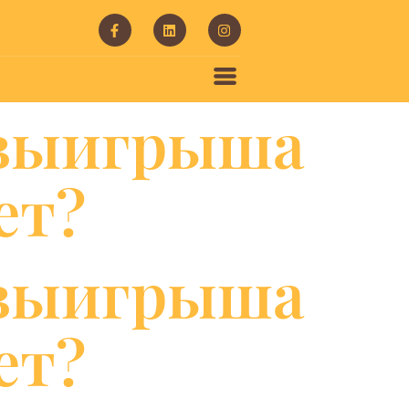
выигрыша
ет?
выигрыша
ет?