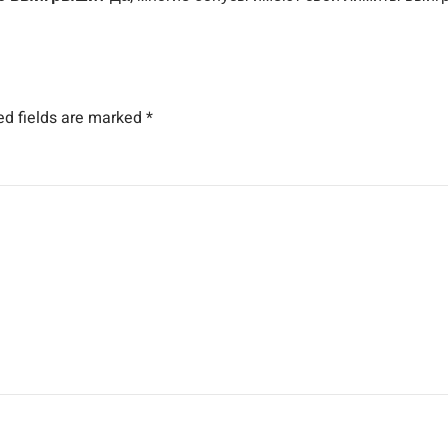
ed fields are marked
*