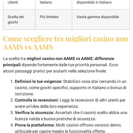
clienti
italiano
disponibile in italiano
Scelta dei
Più limitato
Vasta gamma disponibile
giochi
Come scegliere tra migliori casino non
AAMS vs AAMS
La scelta tra
migliori casino non AAMS vs AAMS: differenze
principali
dipende fortemente dalle tue priorità personali. Ecco
alcuni passaggi pratici per aiutarti nella selezione finale:
Definisci le tue esigenze:
Stabilisci cosa stai cercando in un
casinò, come giochi specifici, supporto in italiano o bonus di
iscrizione.
Controlla le recensioni:
Leggi le recensioni di altri utenti per
avere un’idea della loro esperienza.
Verifica la sicurezza:
Accertati che il casinò scelto abbia una
licenza valida e buone pratiche di sicurezza.
Prova la piattaforma:
Molti casinò offrono versioni demo;
utilizzale per capire meglio le funzionalità offerte.