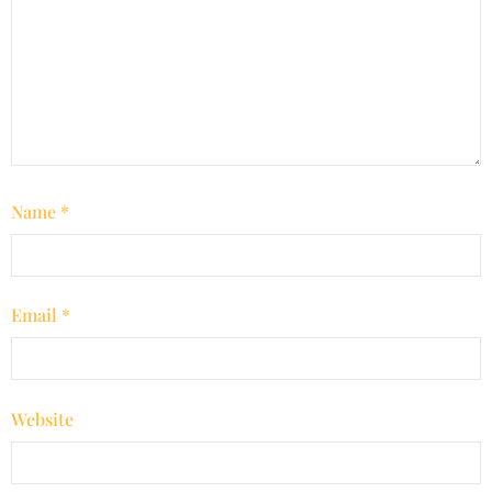
Name
*
Email
*
Website