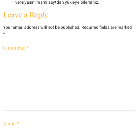
versiyasını rəsmi saytdan yükləyə bilərsiniz.
Leave a Reply
Your email address will not be published.
Required fields are marked
*
Comment
*
Name
*