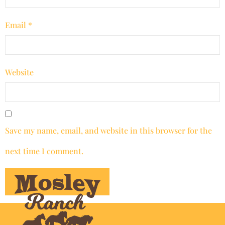
Email
*
Website
Save my name, email, and website in this browser for the
next time I comment.