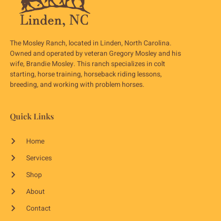
The Mosley Ranch, located in Linden, North Carolina.
Owned and operated by veteran Gregory Mosley and his
wife, Brandie Mosley. This ranch specializes in colt
starting, horse training, horseback riding lessons,
breeding, and working with problem horses.
Quick Links
Home
Services
Shop
About
Contact