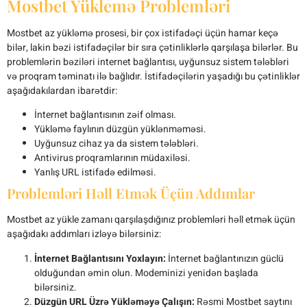
Mostbet Yüklemə Problemləri
Mostbet az yükləmə prosesi, bir çox istifadəçi üçün hamar keçə
bilər, lakin bəzi istifadəçilər bir sıra çətinliklərlə qarşılaşa bilərlər. Bu
problemlərin bəziləri internet bağlantısı, uyğunsuz sistem tələbləri
və proqram təminatı ilə bağlıdır. İstifadəçilərin yaşadığı bu çətinliklər
aşağıdakılardan ibarətdir:
İnternet bağlantısının zəif olması.
Yükləmə faylının düzgün yüklənməməsi.
Uyğunsuz cihaz ya da sistem tələbləri.
Antivirus proqramlarının müdaxiləsi.
Yanlış URL istifadə edilməsi.
Problemləri Həll Etmək Üçün Addımlar
Mostbet az yükle zamanı qarşılaşdığınız problemləri həll etmək üçün
aşağıdakı addımları izləyə bilərsiniz:
İnternet Bağlantısını Yoxlayın:
İnternet bağlantınızın güclü
olduğundan əmin olun. Modeminizi yenidən başlada
bilərsiniz.
Düzgün URL Üzrə Yükləməyə Çalışın:
Rəsmi Mostbet saytını