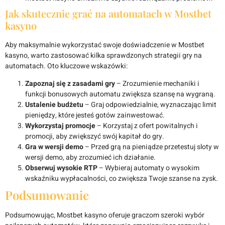
Jak skutecznie grać na automatach w Mostbet
kasyno
Aby maksymalnie wykorzystać swoje doświadczenie w Mostbet
kasyno, warto zastosować kilka sprawdzonych strategii gry na
automatach. Oto kluczowe wskazówki:
Zapoznaj się z zasadami gry
– Zrozumienie mechaniki i
funkcji bonusowych automatu zwiększa szansę na wygraną.
Ustalenie budżetu
– Graj odpowiedzialnie, wyznaczając limit
pieniędzy, które jesteś gotów zainwestować.
Wykorzystaj promocje
– Korzystaj z ofert powitalnych i
promocji, aby zwiększyć swój kapitał do gry.
Gra w wersji demo
– Przed grą na pieniądze przetestuj sloty w
wersji demo, aby zrozumieć ich działanie.
Obserwuj wysokie RTP
– Wybieraj automaty o wysokim
wskaźniku wypłacalności, co zwiększa Twoje szanse na zysk.
Podsumowanie
Podsumowując, Mostbet kasyno oferuje graczom szeroki wybór