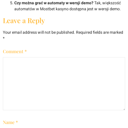
Czy można grać w automaty w wersji demo?
Tak, większość
automatów w Mostbet kasyno dostępna jest w wersji demo.
Leave a Reply
Your email address will not be published.
Required fields are marked
*
Comment
*
Name
*