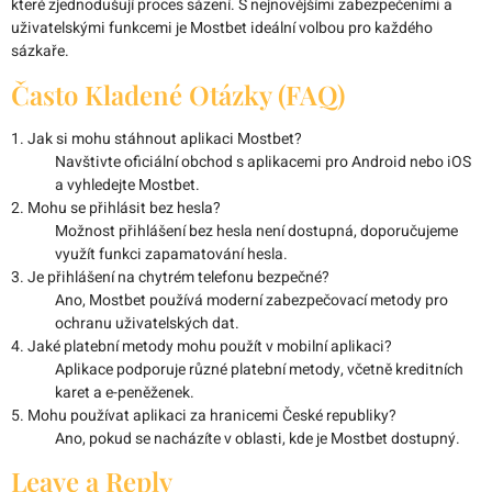
které zjednodušují proces sázení. S nejnovějšími zabezpečeními a
uživatelskými funkcemi je Mostbet ideální volbou pro každého
sázkaře.
Často Kladené Otázky (FAQ)
1. Jak si mohu stáhnout aplikaci Mostbet?
Navštivte oficiální obchod s aplikacemi pro Android nebo iOS
a vyhledejte Mostbet.
2. Mohu se přihlásit bez hesla?
Možnost přihlášení bez hesla není dostupná, doporučujeme
využít funkci zapamatování hesla.
3. Je přihlášení na chytrém telefonu bezpečné?
Ano, Mostbet používá moderní zabezpečovací metody pro
ochranu uživatelských dat.
4. Jaké platební metody mohu použít v mobilní aplikaci?
Aplikace podporuje různé platební metody, včetně kreditních
karet a e-peněženek.
5. Mohu používat aplikaci za hranicemi České republiky?
Ano, pokud se nacházíte v oblasti, kde je Mostbet dostupný.
Leave a Reply