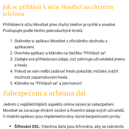
Jak se přihlásit k účtu Mostbet na chytrém
telefonu
Přihlášení k účtu Mostbet přes chytrý telefon je rychlé a snadné.
Postupujte podle těchto jednoduchých kroků:
Stáhněte si aplikaci Mostbet z oficiálního obchodu s
aplikacemi.
Otevřete aplikaci a klikněte na tlačítko “Přihlásit se”.
Zadejte své přihlašovací údaje, což zahrnuje uživatelské jméno
a heslo.
Pokud se vám nelíbí zadávat heslo pokaždé, můžete zvážit
možnost zapamatování hesla.
Klikněte na “Přihlásit se” a jste hotovi!
Zabezpečení a ochrana dat
Jedním z nejdůležitějších aspektů online sázení je zabezpečení.
Mostbet se zavazuje chránit osobní a finanční údaje svých uživatelů.
V mobilní aplikaci jsou implementovány různé bezpečnostní prvky:
Šifrování SSL:
Všechna data jsou šifrována, aby se zabránilo