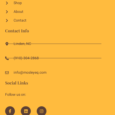
Shop
About
Contact
Contact Info
Linden, NC
(910)-304-2868
info@mosleyeq.com
Social Links
Follow us on: