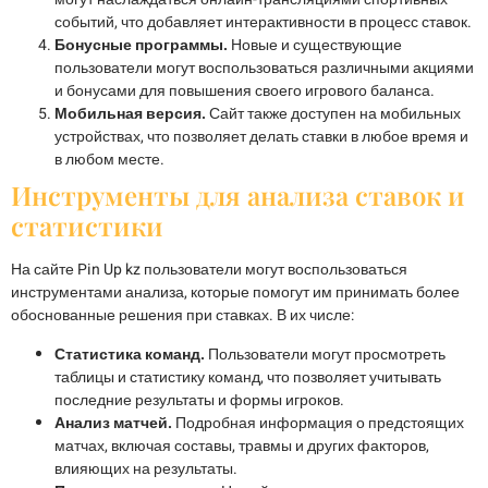
событий, что добавляет интерактивности в процесс ставок.
Бонусные программы.
Новые и существующие
пользователи могут воспользоваться различными акциями
и бонусами для повышения своего игрового баланса.
Мобильная версия.
Сайт также доступен на мобильных
устройствах, что позволяет делать ставки в любое время и
в любом месте.
Инструменты для анализа ставок и
статистики
На сайте Pin Up kz пользователи могут воспользоваться
инструментами анализа, которые помогут им принимать более
обоснованные решения при ставках. В их числе:
Статистика команд.
Пользователи могут просмотреть
таблицы и статистику команд, что позволяет учитывать
последние результаты и формы игроков.
Анализ матчей.
Подробная информация о предстоящих
матчах, включая составы, травмы и других факторов,
влияющих на результаты.