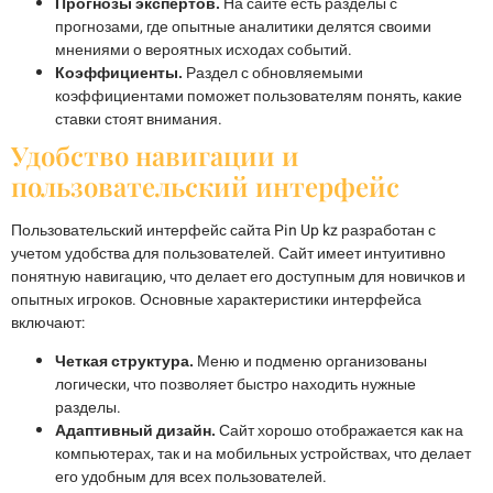
Прогнозы экспертов.
На сайте есть разделы с
прогнозами, где опытные аналитики делятся своими
мнениями о вероятных исходах событий.
Коэффициенты.
Раздел с обновляемыми
коэффициентами поможет пользователям понять, какие
ставки стоят внимания.
Удобство навигации и
пользовательский интерфейс
Пользовательский интерфейс сайта Pin Up kz разработан с
учетом удобства для пользователей. Сайт имеет интуитивно
понятную навигацию, что делает его доступным для новичков и
опытных игроков. Основные характеристики интерфейса
включают:
Четкая структура.
Меню и подменю организованы
логически, что позволяет быстро находить нужные
разделы.
Адаптивный дизайн.
Сайт хорошо отображается как на
компьютерах, так и на мобильных устройствах, что делает
его удобным для всех пользователей.