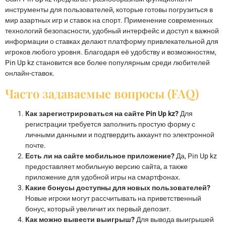
инструменты для пользователей, которые готовы погрузиться в
мир азартных игр и ставок на спорт. Применение современных
технологий безопасности, удобный интерфейс и доступ к важной
информации о ставках делают платформу привлекательной для
игроков любого уровня. Благодаря её удобству и возможностям,
Pin Up kz становится все более популярным среди любителей
онлайн-ставок.
Часто задаваемые вопросы (FAQ)
Как зарегистрироваться на сайте Pin Up kz?
Для
регистрации требуется заполнить простую форму с
личными данными и подтвердить аккаунт по электронной
почте.
Есть ли на сайте мобильное приложение?
Да, Pin Up kz
предоставляет мобильную версию сайта, а также
приложение для удобной игры на смартфонах.
Какие бонусы доступны для новых пользователей?
Новые игроки могут рассчитывать на приветственный
бонус, который увеличит их первый депозит.
Как можно вывести выигрыш?
Для вывода выигрышей