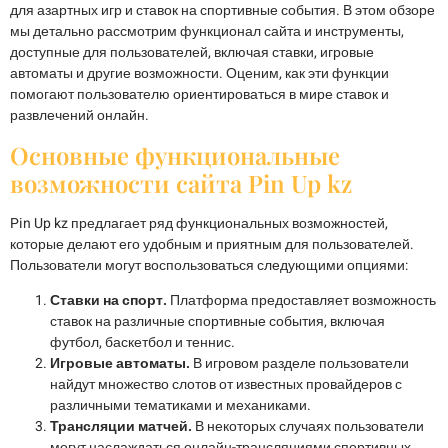
для азартных игр и ставок на спортивные события. В этом обзоре
мы детально рассмотрим функционал сайта и инструменты,
доступные для пользователей, включая ставки, игровые
автоматы и другие возможности. Оценим, как эти функции
помогают пользователю ориентироваться в мире ставок и
развлечений онлайн.
Основные функциональные
возможности сайта Pin Up kz
Pin Up kz предлагает ряд функциональных возможностей,
которые делают его удобным и приятным для пользователей.
Пользователи могут воспользоваться следующими опциями:
Ставки на спорт.
Платформа предоставляет возможность
ставок на различные спортивные события, включая
футбол, баскетбол и теннис.
Игровые автоматы.
В игровом разделе пользователи
найдут множество слотов от известных провайдеров с
различными тематиками и механиками.
Трансляции матчей.
В некоторых случаях пользователи
могут наслаждаться онлайн-трансляциями спортивных