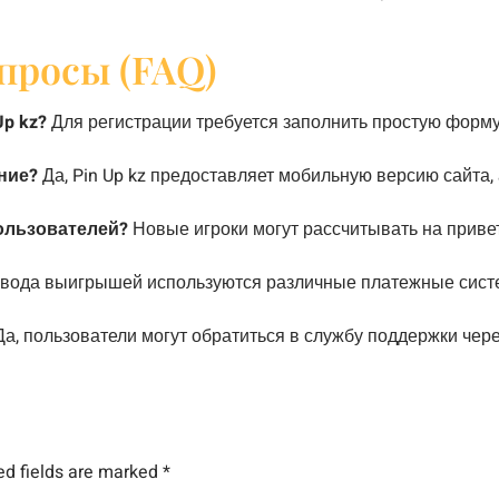
просы (FAQ)
Up kz?
Для регистрации требуется заполнить простую форму
ние?
Да, Pin Up kz предоставляет мобильную версию сайта,
ользователей?
Новые игроки могут рассчитывать на приве
вода выигрышей используются различные платежные систе
а, пользователи могут обратиться в службу поддержки чер
ed fields are marked
*