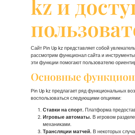
kz и дост
пользоват
Сайт Pin Up kz представляет собой увлекател
рассмотрим функционал сайта и инструменты,
эти функции помогают пользователю ориентир
Основные функциона
Pin Up kz предлагает ряд функциональных во
воспользоваться следующими опциями:
Ставки на спорт.
Платформа предоставл
Игровые автоматы.
В игровом разделе
механиками.
Трансляции матчей.
В некоторых случа