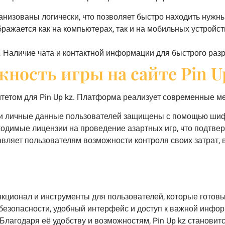
низованы логически, что позволяет быстро находить нужн
ажается как на компьютерах, так и на мобильных устройств
.
Наличие чата и контактной информации для быстрого раз
жность игры на сайте Pin U
тетом для Pin Up kz. Платформа реализует современные м
 и личные данные пользователей защищены с помощью ши
одимые лицензии на проведение азартных игр, что подтверж
авляет пользователям возможности контроля своих затрат,
кционал и инструменты для пользователей, которые готовы 
безопасности, удобный интерфейс и доступ к важной инфо
 Благодаря её удобству и возможностям, Pin Up kz станови