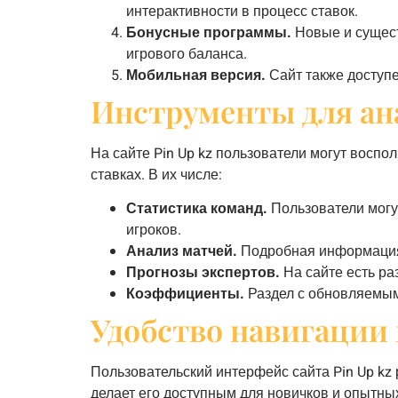
интерактивности в процесс ставок.
Бонусные программы.
Новые и сущест
игрового баланса.
Мобильная версия.
Сайт также доступе
Инструменты для ан
На сайте Pin Up kz пользователи могут восп
ставках. В их числе:
Статистика команд.
Пользователи могут
игроков.
Анализ матчей.
Подробная информация 
Прогнозы экспертов.
На сайте есть ра
Коэффициенты.
Раздел с обновляемым
Удобство навигации
Пользовательский интерфейс сайта Pin Up kz 
делает его доступным для новичков и опытны