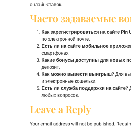
онлайн-ставок.
Часто задаваемые во
Как зарегистрироваться на сайте Pin 
по электронной почте.
Есть ли на сайте мобильное приложе
смартфонах.
Какие бонусы доступны для новых п
депозит.
Как можно вывести выигрыш?
Для вы
и электронные кошельки.
Есть ли служба поддержки на сайте?
Д
любых вопросов.
Leave a Reply
Your email address will not be published.
Requir