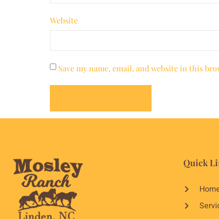
Website
Save my name, email, and website in this bro
Quick Li
Hom
Servi