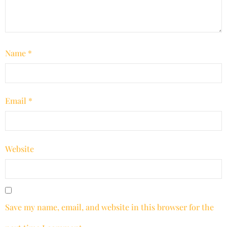
Name
*
Email
*
Website
Save my name, email, and website in this browser for the