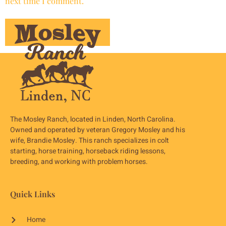
next time I comment.
The Mosley Ranch, located in Linden, North Carolina.
Owned and operated by veteran Gregory Mosley and his
wife, Brandie Mosley. This ranch specializes in colt
starting, horse training, horseback riding lessons,
breeding, and working with problem horses.
Quick Links
Home