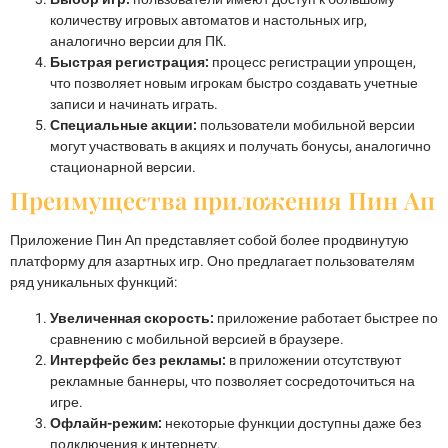
количеству игровых автоматов и настольных игр,
аналогично версии для ПК.
Быстрая регистрация:
процесс регистрации упрощен,
что позволяет новым игрокам быстро создавать учетные
записи и начинать играть.
Специальные акции:
пользователи мобильной версии
могут участвовать в акциях и получать бонусы, аналогично
стационарной версии.
Преимущества приложения Пин Ап
Приложение Пин Ап представляет собой более продвинутую
платформу для азартных игр. Оно предлагает пользователям
ряд уникальных функций:
Увеличенная скорость:
приложение работает быстрее по
сравнению с мобильной версией в браузере.
Интерфейс без рекламы:
в приложении отсутствуют
рекламные баннеры, что позволяет сосредоточиться на
игре.
Офлайн-режим:
некоторые функции доступны даже без
подключения к интернету.