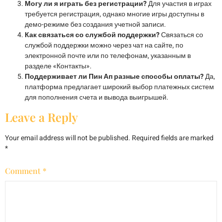
Могу ли я играть без регистрации?
Для участия в играх
требуется регистрация, однако многие игры доступны в
демо-режиме без создания учетной записи.
Как связаться со службой поддержки?
Связаться со
службой поддержки можно через чат на сайте, по
электронной почте или по телефонам, указанным в
разделе «Контакты».
Поддерживает ли Пин Ап разные способы оплаты?
Да,
платформа предлагает широкий выбор платежных систем
для пополнения счета и вывода выигрышей.
Leave a Reply
Your email address will not be published.
Required fields are marked
*
Comment
*