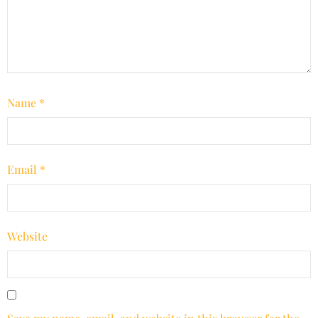
Name
*
Email
*
Website