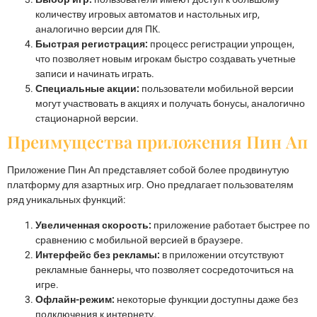
количеству игровых автоматов и настольных игр,
аналогично версии для ПК.
Быстрая регистрация:
процесс регистрации упрощен,
что позволяет новым игрокам быстро создавать учетные
записи и начинать играть.
Специальные акции:
пользователи мобильной версии
могут участвовать в акциях и получать бонусы, аналогично
стационарной версии.
Преимущества приложения Пин Ап
Приложение Пин Ап представляет собой более продвинутую
платформу для азартных игр. Оно предлагает пользователям
ряд уникальных функций:
Увеличенная скорость:
приложение работает быстрее по
сравнению с мобильной версией в браузере.
Интерфейс без рекламы:
в приложении отсутствуют
рекламные баннеры, что позволяет сосредоточиться на
игре.
Офлайн-режим:
некоторые функции доступны даже без
подключения к интернету.