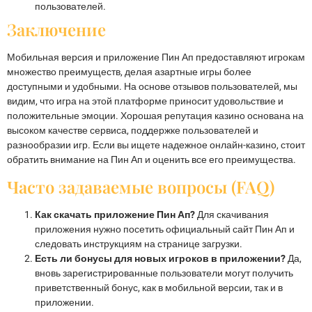
пользователей.
Заключение
Мобильная версия и приложение Пин Ап предоставляют игрокам
множество преимуществ, делая азартные игры более
доступными и удобными. На основе отзывов пользователей, мы
видим, что игра на этой платформе приносит удовольствие и
положительные эмоции. Хорошая репутация казино основана на
высоком качестве сервиса, поддержке пользователей и
разнообразии игр. Если вы ищете надежное онлайн-казино, стоит
обратить внимание на Пин Ап и оценить все его преимущества.
Часто задаваемые вопросы (FAQ)
Как скачать приложение Пин Ап?
Для скачивания
приложения нужно посетить официальный сайт Пин Ап и
следовать инструкциям на странице загрузки.
Есть ли бонусы для новых игроков в приложении?
Да,
вновь зарегистрированные пользователи могут получить
приветственный бонус, как в мобильной версии, так и в
приложении.