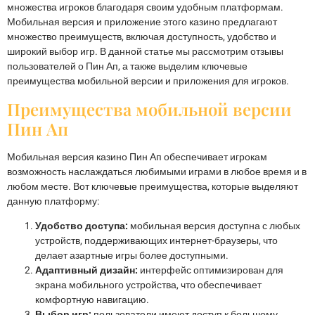
множества игроков благодаря своим удобным платформам.
Мобильная версия и приложение этого казино предлагают
множество преимуществ, включая доступность, удобство и
широкий выбор игр. В данной статье мы рассмотрим отзывы
пользователей о Пин Ап, а также выделим ключевые
преимущества мобильной версии и приложения для игроков.
Преимущества мобильной версии
Пин Ап
Мобильная версия казино Пин Ап обеспечивает игрокам
возможность наслаждаться любимыми играми в любое время и в
любом месте. Вот ключевые преимущества, которые выделяют
данную платформу:
Удобство доступа:
мобильная версия доступна с любых
устройств, поддерживающих интернет-браузеры, что
делает азартные игры более доступными.
Адаптивный дизайн:
интерфейс оптимизирован для
экрана мобильного устройства, что обеспечивает
комфортную навигацию.
Выбор игр:
пользователи имеют доступ к большому