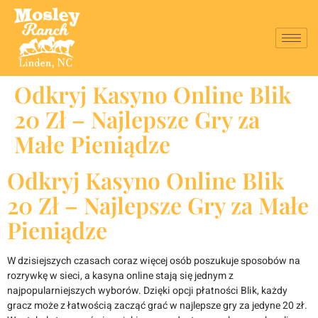
Odkryj Kasyno Online Blik
20 Zł – Najlepsze Gry za
Małe Pieniądze
Odkryj Kasyno Online Blik
20 Zł – Najlepsze Gry za Małe
Pieniądze
W dzisiejszych czasach coraz więcej osób poszukuje sposobów na
rozrywkę w sieci, a kasyna online stają się jednym z
najpopularniejszych wyborów. Dzięki opcji płatności Blik, każdy
gracz może z łatwością zacząć grać w najlepsze gry za jedyne 20 zł.