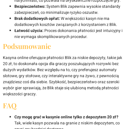
natychmiast, co pozwala na błyskawiczne rozpoczęcie gry.
Bezpieczeństwo:
System Blik zapewnia wysokie standardy
zabezpieczeń, co minimalizuje ryzyko oszustw.
Brak dodatkowych opłat:
W większości kasyn nie ma
dodatkowych kosztów związanych z korzystaniem z Blik.
Łatwość użycia:
Proces dokonania płatności jest intuicyjny i
nie wymaga skomplikowanych procedur.
Podsumowanie
Kasyna online oferujące płatności Blik za niskie depozyty, takie jak
20 zł, to doskonała opcja dla graczy poszukujących rozrywki bez
dużych wydatków. Bez względu na to, czy preferujesz automaty
slotowe, gry stołowe, czy interaktywne gry na żywo, z pewnością
znajdziesz coś dla siebie. Szybkość, bezpieczeństwo oraz szeroki
wybór gier sprawiają, że Blik staje się ulubioną metodą płatności
większości graczy.
FAQ
Czy mogę grać w kasynie online tylko z depozytem 20 zł?
Tak, wiele kasyn pozwala na granie z niskim depozytem, co