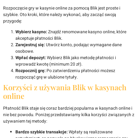
Rozpoczęcie gry w kasynie online za pomocą Blik jest proste i
szybkie. Oto kroki, które należy wykonać, aby zacząć swoją
przygodę:
Wybierz kasyno:
Znajdź renomowane kasyno online, które
akceptuje płatności Blik.
Zarejestruj się:
Utwórz konto, podając wymagane dane
osobowe.
Wpłać depozyt:
Wybierz Blik jako metodę płatności i
wprowadź kwotę (minimum 20 zł).
Rozpocznij grę:
Po zatwierdzeniu płatności możesz
rozpocząć grę w ulubione tytuły.
Korzyści z używania Blik w kasynach
online
Płatność Blik staje się coraz bardziej popularna w kasynach online i
nie bez powodu. Poniżej przedstawiamy kilka korzyści związanych z
używaniem tej metody:
Bardzo szybkie transakcje:
Wpłaty są realizowane