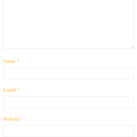
Name
*
Email
*
Website