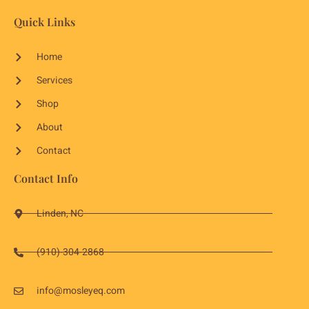
Quick Links
Home
Services
Shop
About
Contact
Contact Info
Linden, NC
(910)-304-2868
info@mosleyeq.com