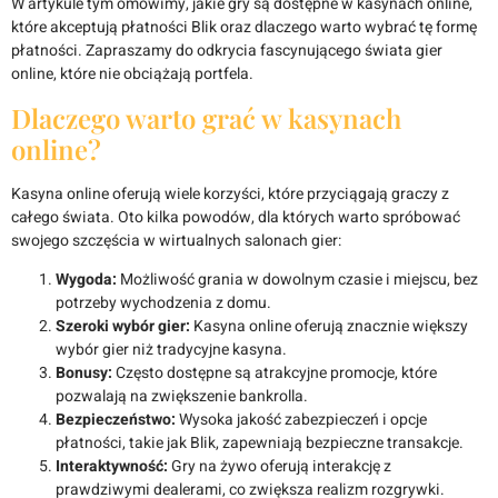
W artykule tym omówimy, jakie gry są dostępne w kasynach online,
które akceptują płatności Blik oraz dlaczego warto wybrać tę formę
płatności. Zapraszamy do odkrycia fascynującego świata gier
online, które nie obciążają portfela.
Dlaczego warto grać w kasynach
online?
Kasyna online oferują wiele korzyści, które przyciągają graczy z
całego świata. Oto kilka powodów, dla których warto spróbować
swojego szczęścia w wirtualnych salonach gier:
Wygoda:
Możliwość grania w dowolnym czasie i miejscu, bez
potrzeby wychodzenia z domu.
Szeroki wybór gier:
Kasyna online oferują znacznie większy
wybór gier niż tradycyjne kasyna.
Bonusy:
Często dostępne są atrakcyjne promocje, które
pozwalają na zwiększenie bankrolla.
Bezpieczeństwo:
Wysoka jakość zabezpieczeń i opcje
płatności, takie jak Blik, zapewniają bezpieczne transakcje.
Interaktywność:
Gry na żywo oferują interakcję z
prawdziwymi dealerami, co zwiększa realizm rozgrywki.