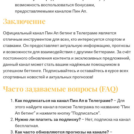
возможность воспользоваться бонусами,
предоставляемыми каналом Пин Ап.
Заключение
Официальный канал Пин Ап бетинг в Телеграме является
отличным инструментом для всех, кто интересуется спортом и
ставками. Он предоставляет актуальную информацию, прогнозы
и возможности для взаимодействия с другими беттерами. За счёт
постоянного обновления контента и эксклюзивных предложений,
данный канал может стать вашим надёжным помощником в
успешном беттинге. Подписывайтесь и оставайтесь в курсе всех
спортивных новостей и актуальных прогнозов!
Часто задаваемые вопросы (FAQ)
Как подписаться на канал Пин Ап в Телеграме?
– Для
этого найдите канал в поиске Телеграма по названию “Пин
Ап бетинг” и нажмите кнопку “Подписаться”.
Нужно ли платить за подписку?
– Нет, подписка на канал
бесплатная.
Как часто обновляются прогнозы на канале?
–