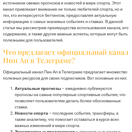
источником свежих прогнозов и новостей в мире спорта. Этот
канал привлекает внимание не только любителей спорта, но и
тех, кто интересуется беттингом, предоставляя актуальную
информацию о самых значимых событиях и ставках. В данной
статье мы рассмотрим преимущества использования канала, его
содержание, а также другие важные аспекты, которые могут быть
полезными для пользователей.
Что предлагает официальный канал
Пин Ап в Телеграме?
Официальный канал Пин Ап в Телеграме предлагает множество
полезных ресурсов для своих подписчиков. Вот основные из них:
Актуальные прогнозы
– ежедневно публикуются
прогнозы на самые популярные спортивные события, что
позволяет пользователям делать более обоснованные
ставки.
Новости спорта
– последние события, трансферы, а
также аналитику, что помогает оставаться в курсе всех
важных изменений в мире спорта.
Эксклюзивные предложения
– специальные акции и