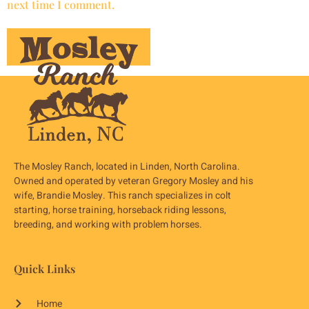
next time I comment.
The Mosley Ranch, located in Linden, North Carolina.
Owned and operated by veteran Gregory Mosley and his
wife, Brandie Mosley. This ranch specializes in colt
starting, horse training, horseback riding lessons,
breeding, and working with problem horses.
Quick Links
Home