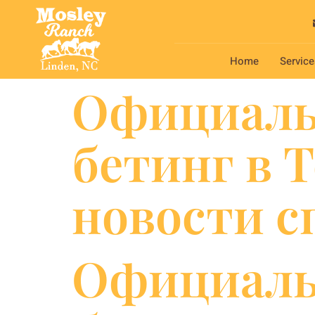
Home
Service
Официаль
бетинг в 
новости с
Официаль