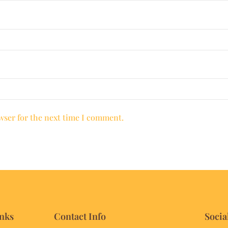
wser for the next time I comment.
nks
Contact Info
Socia