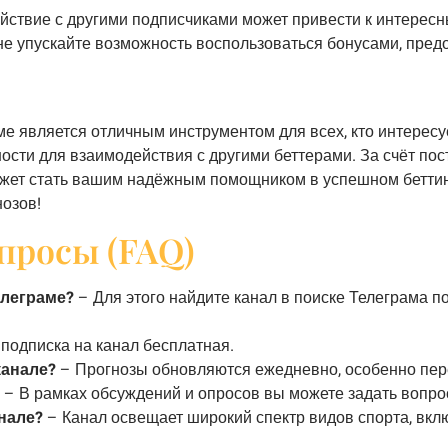
ствие с другими подписчиками может привести к интересн
не упускайте возможность воспользоваться бонусами, пре
е является отличным инструментом для всех, кто интересу
сти для взаимодействия с другими беттерами. За счёт пос
жет стать вашим надёжным помощником в успешном беттинг
нозов!
просы (FAQ)
елеграме?
– Для этого найдите канал в поиске Телеграма п
 подписка на канал бесплатная.
канале?
– Прогнозы обновляются ежедневно, особенно пе
– В рамках обсуждений и опросов вы можете задать вопро
нале?
– Канал освещает широкий спектр видов спорта, включ