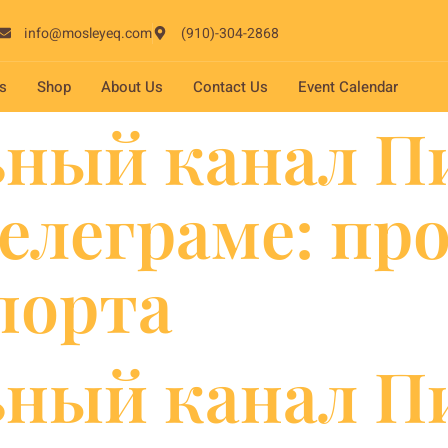
info@mosleyeq.com
(910)-304-2868
s
Shop
About Us
Contact Us
Event Calendar
ный канал П
Телеграме: пр
порта
ный канал П