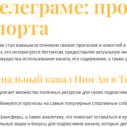
Телеграме: пр
порта
е стал важным источником свежих прогнозов и новостей в 
тех, кто интересуется беттингом, предоставляя актуальную
имущества использования канала, его содержание, а также 
циальный канал Пин Ап в Т
агает множество полезных ресурсов для своих подписчико
бликуются прогнозы на самые популярные спортивные собы
рансферы, а также аналитику, что помогает оставаться в к
льные акции и бонусы для подписчиков канала, которые дел