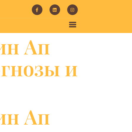
ин Ап
огнозы и
ин Ап