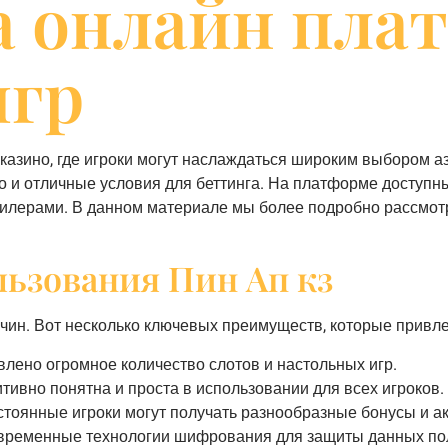
а онлайн пла
игр
 казино, где игроки могут наслаждаться широким выбором 
но и отличные условия для беттинга. На платформе доступн
дилерами. В данном материале мы более подробно рассмотри
ьзования Пин Ап кз
чин. Вот несколько ключевых преимуществ, которые привл
лено огромное количество слотов и настольных игр.
ивно понятна и проста в использовании для всех игроков.
тоянные игроки могут получать разнообразные бонусы и ак
овременные технологии шифрования для защиты данных по