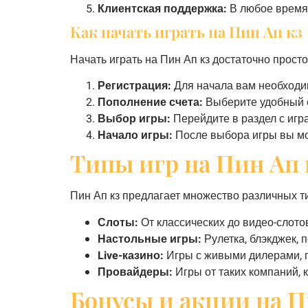
Клиентская поддержка:
В любое время 
Как начать играть на Пин Ап кз
Начать играть на Пин Ап кз достаточно прост
Регистрация:
Для начала вам необходим
Пополнение счета:
Выберите удобный с
Выбор игры:
Перейдите в раздел с игра
Начало игры:
После выбора игры вы мож
Типы игр на Пин Ап 
Пин Ап кз предлагает множество различных ти
Слоты:
От классических до видео-слот
Настольные игры:
Рулетка, блэкджек, п
Live-казино:
Игры с живыми дилерами, г
Провайдеры:
Игры от таких компаний, к
Бонусы и акции на П