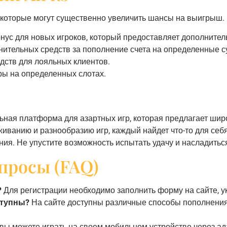
 которые могут существенно увеличить шансы на выигрыш.
ус для новых игроков, который предоставляет дополнител
ительных средств за пополнение счета на определенные 
дств для лояльных клиентов.
ы на определенных слотах.
ьная платформа для азартных игр, которая предлагает ши
иванию и разнообразию игр, каждый найдет что-то для себя
ния. Не упустите возможность испытать удачу и насладить
просы (FAQ)
?
Для регистрации необходимо заполнить форму на сайте, у
ступны?
На сайте доступны различные способы пополнения,