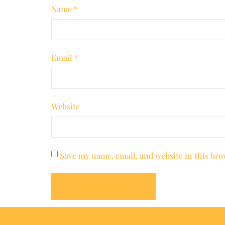
Name
*
Email
*
Website
Save my name, email, and website in this bro