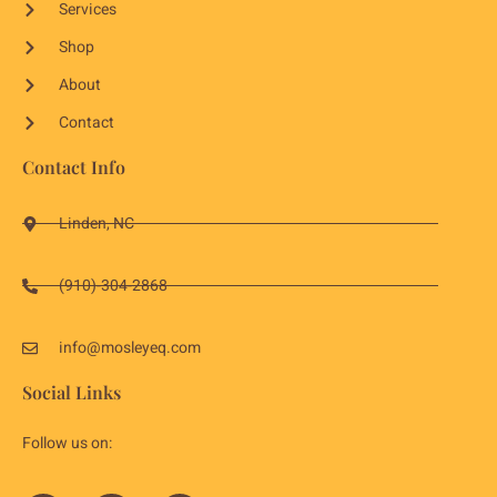
Services
Shop
About
Contact
Contact Info
Linden, NC
(910)-304-2868
info@mosleyeq.com
Social Links
Follow us on: