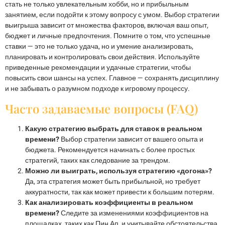
стать не только увлекательным хобби, но и прибыльным
занятием, если подойти к этому вопросу с умом. Выбор стратегии
выигрыша зависит от множества факторов, включая ваш опыт,
бюджет и личные предпочтения. Помните о том, что успешные
ставки — это не только удача, но и умение анализировать,
планировать и контролировать свои действия. Используйте
приведенные рекомендации и удачные стратегии, чтобы
повысить свои шансы на успех. Главное — сохранять дисциплину
и не забывать о разумном подходе к игровому процессу.
Часто задаваемые вопросы (FAQ)
Какую стратегию выбрать для ставок в реальном
времени?
Выбор стратегии зависит от вашего опыта и
бюджета. Рекомендуется начинать с более простых
стратегий, таких как следование за трендом.
Можно ли выиграть, используя стратегию «догона»?
Да, эта стратегия может быть прибыльной, но требует
аккуратности, так как может привести к большим потерям.
Как анализировать коэффициенты в реальном
времени?
Следите за изменениями коэффициентов на
площадках, таких как Пин Ап, и учитывайте обстоятельства