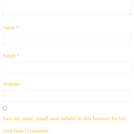
Name
*
Email
*
Website
Save my name, email, and website in this browser for the
next time I comment.