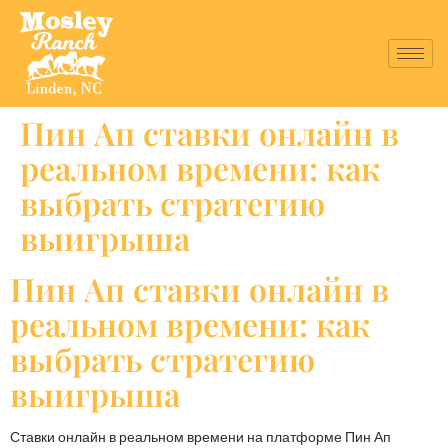
Пин Ап ставки онлайн в
реальном времени: как
выбрать стратегию
выигрыша
Пин Ап ставки онлайн в
реальном времени: как
выбрать стратегию
выигрыша
Ставки онлайн в реальном времени на платформе Пин Ап