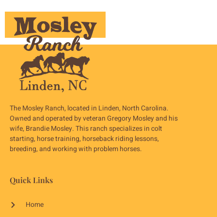
The Mosley Ranch, located in Linden, North Carolina.
Owned and operated by veteran Gregory Mosley and his
wife, Brandie Mosley. This ranch specializes in colt
starting, horse training, horseback riding lessons,
breeding, and working with problem horses.
Quick Links
Home