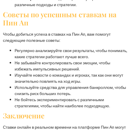
различные подходы и стратегии.
Советы по успешным ставкам на
Пин Ап
Чтобы добиться успеха в ставках на Пин Ап, вам помогут
следующие полезные советы:
Регулярно анализируйте свои результаты, чтобы понимать,
какие стратегии работают лучше всего.
Не забывайте контролировать свои эмоции, чтобы
избежать импульсивных решений.
Изучайте новости о командах и игроках, так как они могут
значительно повлиять на ход игры.
Используйте средства для управления банкроллом, чтобы
снизить риск больших потерь.
Не бойтесь экспериментировать с различными
стратегиями, чтобы найти наиболее подходящую.
Заключение
Ставки онлайн в реальном времени на платформе Пин Ап могут