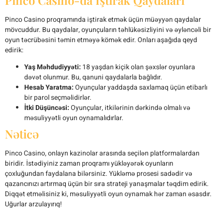
Pinco Casino proqramında iştirak etmək üçün müəyyən qaydalar
mövcuddur. Bu qaydalar, oyunçuların təhlükəsizliyini və əyləncəli bir
oyun təcrübəsini təmin etməyə kömək edir. Onları aşağıda qeyd
edirik:
Yaş Məhdudiyyəti:
18 yaşdan kiçik olan şəxslər oyunlara
dəvət olunmur. Bu, qanuni qaydalarla bağlıdır.
Hesab Yaratma:
Oyunçular yaddaşda saxlamaq üçün etibarlı
bir parol seçməlidirlər.
İtki Düşüncəsi:
Oyunçular, itkilərinin dərkində olmalı və
məsuliyyətli oyun oynamalıdırlar.
Nəticə
Pinco Casino, onlayn kazinolar arasında seçilən platformalardan
biridir. İstədiyiniz zaman proqramı yükləyərək oyunların
çoxluğundan faydalana bilərsiniz. Yükləmə prosesi sadədir və
qazancınızı artırmaq üçün bir sıra strateji yanaşmalar təqdim edirik.
Diqqət etməlisiniz ki, məsuliyyətli oyun oynamak hər zaman əsasdır.
Uğurlar arzulayırıq!