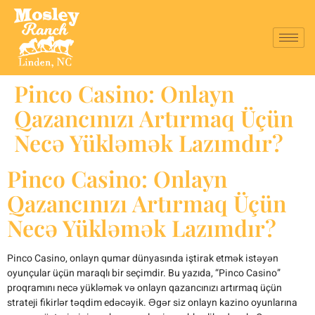
Pinco Casino: Onlayn
Qazancınızı Artırmaq Üçün
Necə Yükləmək Lazımdır?
Pinco Casino: Onlayn
Qazancınızı Artırmaq Üçün
Necə Yükləmək Lazımdır?
Pinco Casino, onlayn qumar dünyasında iştirak etmək istəyən
oyunçular üçün maraqlı bir seçimdir. Bu yazıda, “Pinco Casino”
proqramını necə yükləmək və onlayn qazancınızı artırmaq üçün
strateji fikirlər təqdim edəcəyik. Əgər siz onlayn kazino oyunlarına