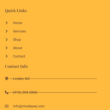
Quick Links
Home
Services
Shop
About
Contact
Contact Info
Linden, NC
(910)-304-2868
info@mosleyeq.com