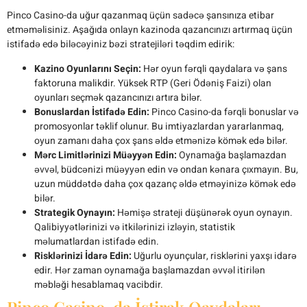
Pinco Casino-da uğur qazanmaq üçün sadəcə şansınıza etibar
etməməlisiniz. Aşağıda onlayn kazinoda qazancınızı artırmaq üçün
istifadə edə biləcəyiniz bəzi stratejiləri təqdim edirik:
Kazino Oyunlarını Seçin:
Hər oyun fərqli qaydalara və şans
faktoruna malikdir. Yüksek RTP (Geri Ödəniş Faizi) olan
oyunları seçmək qazancınızı artıra bilər.
Bonuslardan İstifadə Edin:
Pinco Casino-da fərqli bonuslar və
promosyonlar təklif olunur. Bu imtiyazlardan yararlanmaq,
oyun zamanı daha çox şans əldə etmənizə kömək edə bilər.
Mərc Limitlərinizi Müəyyən Edin:
Oynamağa başlamazdan
əvvəl, büdcənizi müəyyən edin və ondan kənara çıxmayın. Bu,
uzun müddətdə daha çox qazanç əldə etməyinizə kömək edə
bilər.
Strategik Oynayın:
Həmişə strateji düşünərək oyun oynayın.
Qalibiyyətlərinizi və itkilərinizi izləyin, statistik
məlumatlardan istifadə edin.
Risklərinizi İdarə Edin:
Uğurlu oyunçular, risklərini yaxşı idarə
edir. Hər zaman oynamağa başlamazdan əvvəl itirilən
məbləği hesablamaq vacibdir.
Pinco Casino-da İştirak Qaydaları