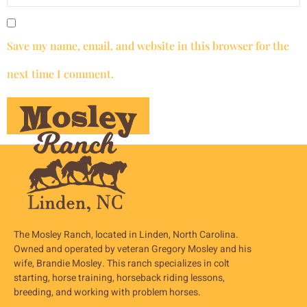
Save my name, email, and website in this browser for the
next time I comment.
The Mosley Ranch, located in Linden, North Carolina.
Owned and operated by veteran Gregory Mosley and his
wife, Brandie Mosley. This ranch specializes in colt
starting, horse training, horseback riding lessons,
breeding, and working with problem horses.