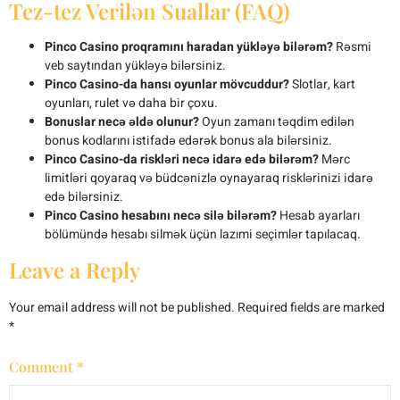
Tez-tez Verilən Suallar (FAQ)
Pinco Casino proqramını haradan yükləyə bilərəm?
Rəsmi
veb saytından yükləyə bilərsiniz.
Pinco Casino-da hansı oyunlar mövcuddur?
Slotlar, kart
oyunları, rulet və daha bir çoxu.
Bonuslar necə əldə olunur?
Oyun zamanı təqdim edilən
bonus kodlarını istifadə edərək bonus ala bilərsiniz.
Pinco Casino-da riskləri necə idarə edə bilərəm?
Mərc
limitləri qoyaraq və büdcənizlə oynayaraq risklərinizi idarə
edə bilərsiniz.
Pinco Casino hesabını necə silə bilərəm?
Hesab ayarları
bölümündə hesabı silmək üçün lazımi seçimlər tapılacaq.
Leave a Reply
Your email address will not be published.
Required fields are marked
*
Comment
*