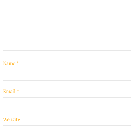
Name
*
Email
*
Website