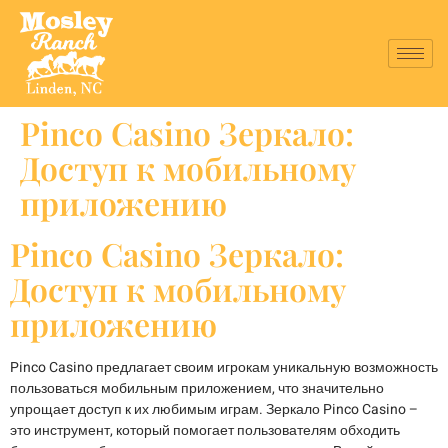
Pinco Casino Зеркало:
Доступ к мобильному
приложению
Pinco Casino Зеркало:
Доступ к мобильному
приложению
Pinco Casino предлагает своим игрокам уникальную возможность
пользоваться мобильным приложением, что значительно
упрощает доступ к их любимым играм. Зеркало Pinco Casino –
это инструмент, который помогает пользователям обходить