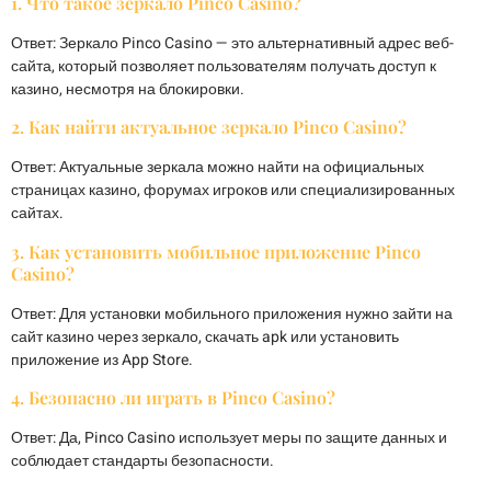
1. Что такое зеркало Pinco Casino?
Ответ: Зеркало Pinco Casino — это альтернативный адрес веб-
сайта, который позволяет пользователям получать доступ к
казино, несмотря на блокировки.
2. Как найти актуальное зеркало Pinco Casino?
Ответ: Актуальные зеркала можно найти на официальных
страницах казино, форумах игроков или специализированных
сайтах.
3. Как установить мобильное приложение Pinco
Casino?
Ответ: Для установки мобильного приложения нужно зайти на
сайт казино через зеркало, скачать apk или установить
приложение из App Store.
4. Безопасно ли играть в Pinco Casino?
Ответ: Да, Pinco Casino использует меры по защите данных и
соблюдает стандарты безопасности.