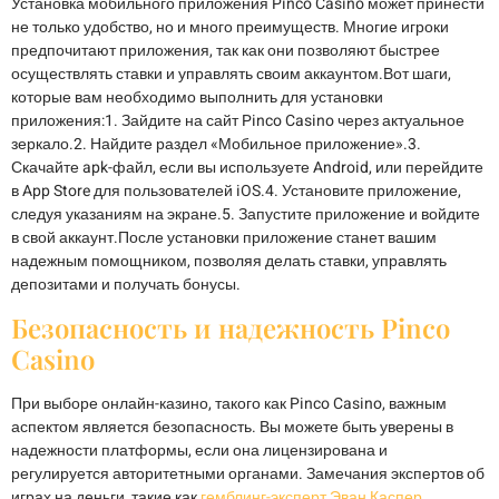
Установка мобильного приложения Pinco Casino может принести
не только удобство, но и много преимуществ. Многие игроки
предпочитают приложения, так как они позволяют быстрее
осуществлять ставки и управлять своим аккаунтом.Вот шаги,
которые вам необходимо выполнить для установки
приложения:1. Зайдите на сайт Pinco Casino через актуальное
зеркало.2. Найдите раздел «Мобильное приложение».3.
Скачайте apk-файл, если вы используете Android, или перейдите
в App Store для пользователей iOS.4. Установите приложение,
следуя указаниям на экране.5. Запустите приложение и войдите
в свой аккаунт.После установки приложение станет вашим
надежным помощником, позволяя делать ставки, управлять
депозитами и получать бонусы.
Безопасность и надежность Pinco
Casino
При выборе онлайн-казино, такого как Pinco Casino, важным
аспектом является безопасность. Вы можете быть уверены в
надежности платформы, если она лицензирована и
регулируется авторитетными органами. Замечания экспертов об
играх на деньги, такие как
гемблинг-эксперт Эван Каспер
,