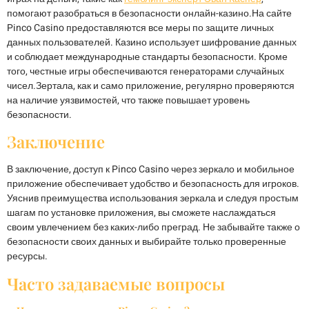
помогают разобраться в безопасности онлайн-казино.На сайте
Pinco Casino предоставляются все меры по защите личных
данных пользователей. Казино использует шифрование данных
и соблюдает международные стандарты безопасности. Кроме
того, честные игры обеспечиваются генераторами случайных
чисел.Зертала, как и само приложение, регулярно проверяются
на наличие уязвимостей, что также повышает уровень
безопасности.
Заключение
В заключение, доступ к Pinco Casino через зеркало и мобильное
приложение обеспечивает удобство и безопасность для игроков.
Уяснив преимущества использования зеркала и следуя простым
шагам по установке приложения, вы сможете наслаждаться
своим увлечением без каких-либо преград. Не забывайте также о
безопасности своих данных и выбирайте только проверенные
ресурсы.
Часто задаваемые вопросы