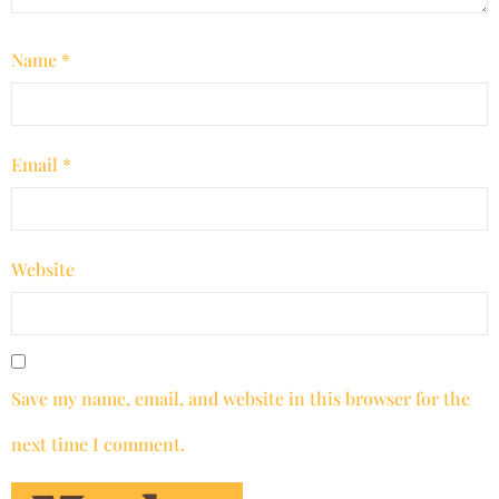
Name
*
Email
*
Website
Save my name, email, and website in this browser for the
next time I comment.