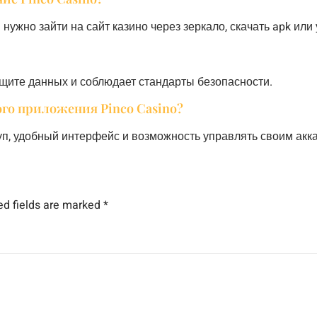
ужно зайти на сайт казино через зеркало, скачать apk или 
защите данных и соблюдает стандарты безопасности.
ого приложения Pinco Casino?
п, удобный интерфейс и возможность управлять своим акка
ed fields are marked
*