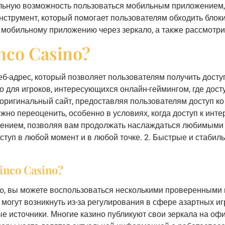
альную возможность пользоваться мобильным приложением, 
нструмент, который помогает пользователям обходить блокир
 к мобильному приложению через зеркало, а также рассмотр
nco Casino?
еб-адрес, который позволяет пользователям получить доступ
но для игроков, интересующихся онлайн-геймингом, где до
 оригинальный сайт, предоставляя пользователям доступ ко
но переоценить, особенно в условиях, когда доступ к инте
сением, позволяя вам продолжать наслаждаться любимыми 
оступ в любой момент и в любой точке. 2. Быстрые и стабил
inco Casino?
no, вы можете воспользоваться несколькими проверенными 
могут возникнуть из-за регулирования в сфере азартных игр
е источники. Многие казино публикуют свои зеркала на офи