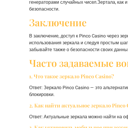
генераторами случайных чисел.Зертала, как 
безопасности.
Заключение
В заключение, доступ к Pinco Casino через з
использования зеркала и следуя простым шаг
забывайте также о безопасности своих данны
Часто задаваемые в
1. Что такое зеркало Pinco Casino?
Ответ: Зеркало Pinco Casino — это альтернат
блокировки.
2. Как найти актуальное зеркало Pinco 
Ответ: Актуальные зеркала можно найти на о
3. Как установить мобильное приложен