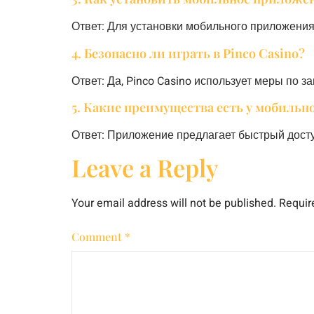
Ответ: Для установки мобильного приложения н
4. Безопасно ли играть в Pinco Casino?
Ответ: Да, Pinco Casino использует меры по 
5. Какие преимущества есть у мобильн
Ответ: Приложение предлагает быстрый досту
Leave a Reply
Your email address will not be published.
Requir
Comment
*