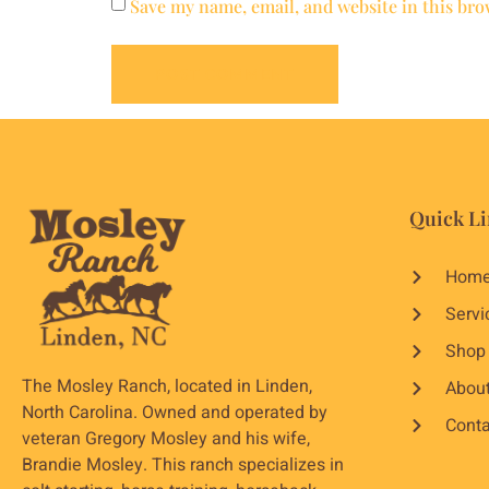
Save my name, email, and website in this bro
Quick Li
Hom
Servi
Shop
The Mosley Ranch, located in Linden,
Abou
North Carolina. Owned and operated by
Conta
veteran Gregory Mosley and his wife,
Brandie Mosley. This ranch specializes in