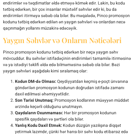
endirimlər və təqdimatlar əldə etməyə kömək edir. Lakin, bu kodu
tətbiq edərkən, bir çox insanlar müxtəlif səhvlər edir ki, bu da
endirimləri itirməyə səbəb ola bilər. Bu məqalədə, Pinco promosyon
kodunu tətbiq edərkən edilən ən yaygın səhvləri və onlardan necə
qaçınmağın yollarını müzakirə edəcəyik.
Yaygın Səhvlər və Onların Nəticələri
Pinco promosyon kodunu tətbiq edərkən bir neçə yaygın səhv
mövcuddur. Bu səhvlər istifadəçinin endirimləri tamamilə itirməsinə
və ya istədiyi təklifi əldə edə bilməməsinə səbəb ola bilər. Bəzi
yaygın səhvləri aşağıdakı kimi sıralamaq olar:
Kodun DM-də Olması:
Qeydiyyatdan keçmiş e-poçt ünvanına
göndərilən promosyon kodunun doğrudan istifadə zamanı
daxil edilməsi əhəmiyyətlidir.
Son Tarixi Unutmaq:
Promosyon kodlarının müəyyən müddət
ərzində keçərli olduğunu unutmayın.
Qaydaların Oxunmaması:
Hər bir promosyon kodunun
spesifik qaydaları və şərtləri ola bilər.
Yanlış Kodu Daxil Etmək:
Kodun düzgün yazılışına diqqət
yetirmək lazımdır, çünki hər hansı bir səhv kodu etibarsız edə