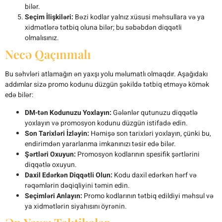
bilər.
Seçim İlişkiləri:
Bəzi kodlar yalnız xüsusi məhsullara və ya
xidmətlərə tətbiq oluna bilər; bu səbəbdən diqqətli
olmalısınız.
Necə Qaçınmalı
Bu səhvləri atlamağın ən yaxşı yolu məlumatlı olmaqdır. Aşağıdakı
addımlar sizə promo kodunu düzgün şəkildə tətbiq etməyə kömək
edə bilər:
DM-tən Kodunuzu Yoxlayın:
Gələnlər qutunuzu diqqətlə
yoxlayın və promosyon kodunu düzgün istifadə edin.
Son Tarixləri İzləyin:
Həmişə son tarixləri yoxlayın, çünki bu,
endirimdən yararlanma imkanınızı təsir edə bilər.
Şərtləri Oxuyun:
Promosyon kodlarının spesifik şərtlərini
diqqətlə oxuyun.
Daxil Edərkən Diqqətli Olun:
Kodu daxil edərkən hərf və
rəqəmlərin dəqiqliyini təmin edin.
Seçimləri Anlayın:
Promo kodlarının tətbiq edildiyi məhsul və
ya xidmətlərin siyahısını öyrənin.