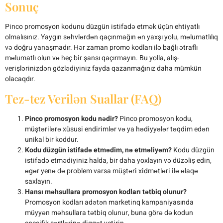
Sonuç
Pinco promosyon kodunu düzgün istifadə etmək üçün ehtiyatlı
olmalısınız. Yaygın səhvlərdən qaçınmağın ən yaxşı yolu, məlumatlılıq
və doğru yanaşmadır. Hər zaman promo kodları ilə bağlı ətraflı
məlumatlı olun və heç bir şansı qaçırmayın. Bu yolla, alış-
verişlərinizdən gözlədiyiniz fayda qazanmağınız daha mümkün
olacaqdır.
Tez-tez Verilən Suallar (FAQ)
Pinco promosyon kodu nədir?
Pinco promosyon kodu,
müştərilərə xüsusi endirimlər və ya hədiyyələr təqdim edən
unikal bir koddur.
Kodu düzgün istifadə etmədim, nə etməliyəm?
Kodu düzgün
istifadə etmədiyiniz halda, bir daha yoxlayın və düzəliş edin,
əgər yenə də problem varsa müştəri xidmətləri ilə əlaqə
saxlayın.
Hansı məhsullara promosyon kodları tətbiq olunur?
Promosyon kodları adətən marketinq kampaniyasında
müyyən məhsullara tətbiq olunur, buna görə də kodun