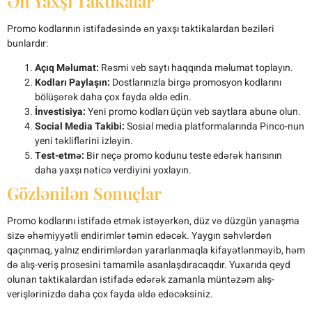
Ən Yaxşı Taktikalar
Promo kodlarının istifadəsində ən yaxşı taktikalardan bəziləri
bunlardır:
Açıq Məlumat:
Rəsmi veb saytı haqqında məlumat toplayın.
Kodları Paylaşın:
Dostlarınızla birgə promosyon kodlarını
bölüşərək daha çox fayda əldə edin.
İnvestisiya:
Yeni promo kodları üçün veb saytlara abunə olun.
Social Media Takibi:
Sosial media platformalarında Pinco-nun
yeni təkliflərini izləyin.
Test-etmə:
Bir neçə promo kodunu teste edərək hansının
daha yaxşı nəticə verdiyini yoxlayın.
Gözlənilən Sonuçlar
Promo kodlarını istifadə etmək istəyərkən, düz və düzgün yanaşma
sizə əhəmiyyətli endirimlər təmin edəcək. Yaygın səhvlərdən
qaçınmaq, yalnız endirimlərdən yararlanmaqla kifayətlənməyib, həm
də alış-veriş prosesini tamamilə asanlaşdıracaqdır. Yuxarıda qeyd
olunan taktikalardan istifadə edərək zamanla müntəzəm alış-
verişlərinizdə daha çox fayda əldə edəcəksiniz.