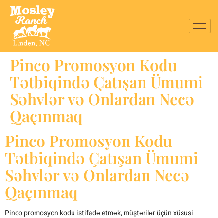
Pinco Promosyon Kodu
Tətbiqində Çatışan Ümumi
Səhvlər və Onlardan Necə
Qaçınmaq
Pinco Promosyon Kodu
Tətbiqində Çatışan Ümumi
Səhvlər və Onlardan Necə
Qaçınmaq
Pinco promosyon kodu istifadə etmək, müştərilər üçün xüsusi