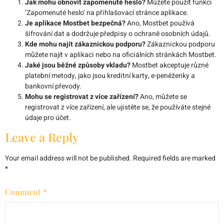
Jak mohu obnovit zapomenuté heslo?
Můžete použít funkci
‘Zapomenuté heslo’ na přihlašovací stránce aplikace.
Je aplikace Mostbet bezpečná?
Ano, Mostbet používá
šifrování dat a dodržuje předpisy o ochraně osobních údajů.
Kde mohu najít zákaznickou podporu?
Zákaznickou podporu
můžete najít v aplikaci nebo na oficiálních stránkách Mostbet.
Jaké jsou běžné způsoby vkladu?
Mostbet akceptuje různé
platební metody, jako jsou kreditní karty, e-peněženky a
bankovní převody.
Mohu se registrovat z více zařízení?
Ano, můžete se
registrovat z více zařízení, ale ujistěte se, že používáte stejné
údaje pro účet.
Leave a Reply
Your email address will not be published.
Required fields are marked
*
Comment
*