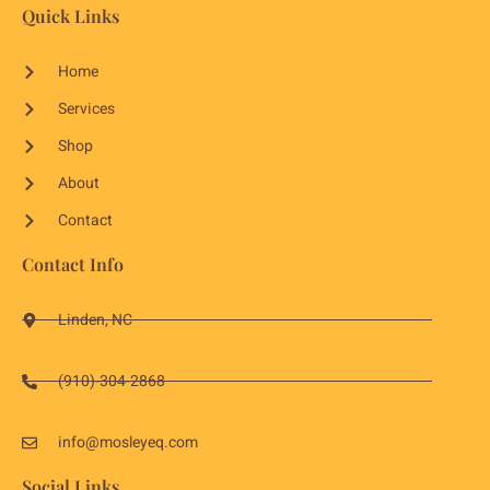
Quick Links
Home
Services
Shop
About
Contact
Contact Info
Linden, NC
(910)-304-2868
info@mosleyeq.com
Social Links