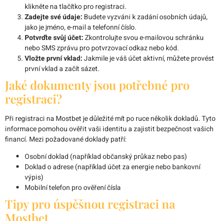
klikněte na tlačítko pro registraci.
Zadejte své údaje:
Budete vyzváni k zadání osobních údajů,
jako je jméno, e-mail a telefonní číslo.
Potvrďte svůj účet:
Zkontrolujte svou e-mailovou schránku
nebo SMS zprávu pro potvrzovací odkaz nebo kód.
Vložte první vklad:
Jakmile je váš účet aktivní, můžete provést
první vklad a začít sázet.
Jaké dokumenty jsou potřebné pro
registraci?
Při registraci na Mostbet je důležité mít po ruce několik dokladů. Tyto
informace pomohou ověřit vaši identitu a zajistit bezpečnost vašich
financí. Mezi požadované doklady patří:
Osobní doklad (například občanský průkaz nebo pas)
Doklad o adrese (například účet za energie nebo bankovní
výpis)
Mobilní telefon pro ověření čísla
Tipy pro úspěšnou registraci na
Mostbet