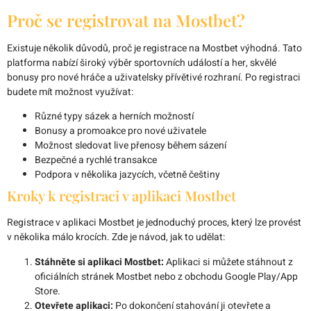
Proč se registrovat na Mostbet?
Existuje několik důvodů, proč je registrace na Mostbet výhodná. Tato
platforma nabízí široký výběr sportovních událostí a her, skvělé
bonusy pro nové hráče a uživatelsky přívětivé rozhraní. Po registraci
budete mít možnost využívat:
Různé typy sázek a herních možností
Bonusy a promoakce pro nové uživatele
Možnost sledovat live přenosy během sázení
Bezpečné a rychlé transakce
Podpora v několika jazycích, včetně češtiny
Kroky k registraci v aplikaci Mostbet
Registrace v aplikaci Mostbet je jednoduchý proces, který lze provést
v několika málo krocích. Zde je návod, jak to udělat:
Stáhněte si aplikaci Mostbet:
Aplikaci si můžete stáhnout z
oficiálních stránek Mostbet nebo z obchodu Google Play/App
Store.
Otevřete aplikaci:
Po dokončení stahování ji otevřete a