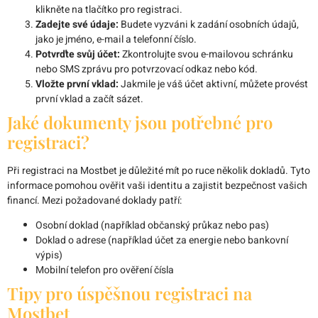
klikněte na tlačítko pro registraci.
Zadejte své údaje:
Budete vyzváni k zadání osobních údajů,
jako je jméno, e-mail a telefonní číslo.
Potvrďte svůj účet:
Zkontrolujte svou e-mailovou schránku
nebo SMS zprávu pro potvrzovací odkaz nebo kód.
Vložte první vklad:
Jakmile je váš účet aktivní, můžete provést
první vklad a začít sázet.
Jaké dokumenty jsou potřebné pro
registraci?
Při registraci na Mostbet je důležité mít po ruce několik dokladů. Tyto
informace pomohou ověřit vaši identitu a zajistit bezpečnost vašich
financí. Mezi požadované doklady patří:
Osobní doklad (například občanský průkaz nebo pas)
Doklad o adrese (například účet za energie nebo bankovní
výpis)
Mobilní telefon pro ověření čísla
Tipy pro úspěšnou registraci na
Mostbet