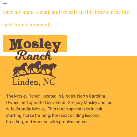
Save my name, email, and website in this browser for the
next time I comment.
The Mosley Ranch, located in Linden, North Carolina.
Owned and operated by veteran Gregory Mosley and his
wife, Brandie Mosley. This ranch specializes in colt
starting, horse training, horseback riding lessons,
breeding, and working with problem horses.