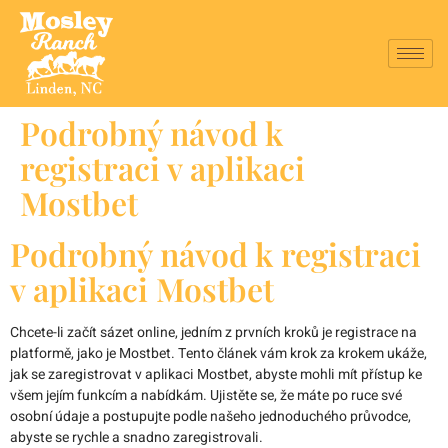
Podrobný návod k
registraci v aplikaci
Mostbet
Podrobný návod k registraci
v aplikaci Mostbet
Chcete-li začít sázet online, jedním z prvních kroků je registrace na
platformě, jako je Mostbet. Tento článek vám krok za krokem ukáže,
jak se zaregistrovat v aplikaci Mostbet, abyste mohli mít přístup ke
všem jejím funkcím a nabídkám. Ujistěte se, že máte po ruce své
osobní údaje a postupujte podle našeho jednoduchého průvodce,
abyste se rychle a snadno zaregistrovali.