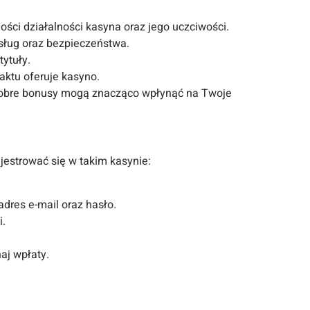
ści działalności kasyna oraz jego uczciwości.
usług oraz bezpieczeństwa.
tytuły.
taktu oferuje kasyno.
. Dobre bonusy mogą znacząco wpłynąć na Twoje
ejestrować się w takim kasynie:
dres e-mail oraz hasło.
i.
aj wpłaty.