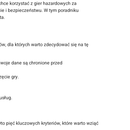
chce korzystać z gier hazardowych za
cie i bezpieczeństwu. W tym poradniku
ta.
ów, dla których warto zdecydować się na tę
Twoje dane są chronione przed
ęcie gry.
usług.
o pięć kluczowych kryteriów, które warto wziąć