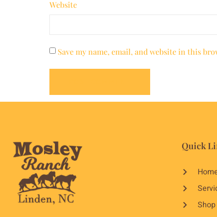
Website
Save my name, email, and website in this bro
Quick Li
Hom
Servi
Shop