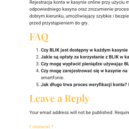
Rejestracja konta w kasynie online przy użyciu
odpowiedniego kasyna oraz zrozumienie procesu 
dobrym kierunku, umożliwiający szybkie i bezp
przed przystąpieniem do gry.
FAQ
Czy BLIK jest dostępny w każdym kasynie 
Jakie są opłaty za korzystanie z BLIK w k
Czy mogę wypłacić pieniądze używając B
Czy mogę zarejestrować się w kasynie na 
smartfonie.
Jak długo trwa proces weryfikacji konta?
Leave a Reply
Your email address will not be published.
Requir
Comment
*