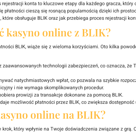
ejestracji konta to kluczowe etapy dla każdego gracza, który 
 płatności cieszą się rosnącą popularnością dzięki ich prosto
 które obsługuje BLIK oraz jak przebiega proces rejestracji kon
ć kasyno online z BLIK?
tności BLIK, wiąże się z wieloma korzyściami. Oto kilka powod
z zaawansowanych technologii zabezpieczeń, co oznacza, że 
ywać natychmiastowych wpłat, co pozwala na szybkie rozpocz
tuicyjny i nie wymaga skomplikowanych procedur.
pobiera prowizji za transakcje dokonane za pomocą BLIK.
daje możliwość płatności przez BLIK, co zwiększa dostępność 
kasyno online na BLIK?
krok, który wpłynie na Twoje doświadczenia związane z grą. Ot