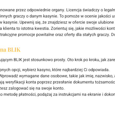
onowane przez odpowiednie organy. Licencja świadczy o legalno
e innych graczy o danym kasynie. To pomoże w ocenie jakości 
 kasynie. Upewnij się, że znajdziesz w ofercie swoje ulubione 
klienta to istotna kwestia. Zorientuj się, jakie możliwości kon
 atrakcyjne promocje powitalne oraz oferty dla stałych graczy
 na BLIK
ującym BLIK jest stosunkowo prosty. Oto krok po kroku, jak zar
ych opcji, wybierz kasyno, które najbardziej Ci odpowiada.
prowadź wymagane dane osobowe, takie jak imię, nazwisko, a
ą weryfikacji konta poprzez przesłanie dokumentu tożsamośc
żesz zalogować się na swoje konto.
o metodę płatności, podążaj za instrukcjami na ekranie i dokon