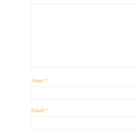
Name
*
Email
*