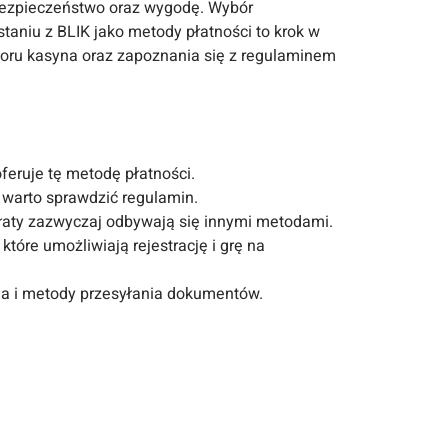
e bezpieczeństwo oraz wygodę. Wybór
taniu z BLIK jako metody płatności to krok w
boru kasyna oraz zapoznania się z regulaminem
oferuje tę metodę płatności.
k warto sprawdzić regulamin.
płaty zazwyczaj odbywają się innymi metodami.
które umożliwiają rejestrację i grę na
na i metody przesyłania dokumentów.