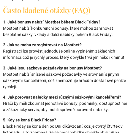
Často kladené otázky (FAQ)
1. Jaké bonusy nabízí Mostbet během Black Friday?
Mostbet nabízí konkurenční bonusy, které mohou zahrnovat
bezplatné sázky, vklady a další nabídky během Black Friday.
2. Jak se mohu zaregistrovat na Mostbet?
Registraci lze provést jednoduše online vyplněním základních
informací, což je rychlý proces, který obvykle trvá jen několik minut.
3. Jaké jsou sázkové požadavky na bonusy Mostbet?
Mostbet nabízí snížené sázkové požadavky ve srovnání s jinými
sázkovými kancelářemi, což znemožňuje hráčům dostat své peníze
rychleji.
4. Jak porovnat nabídky mezi různými sázkovými kancelářemi?
Hráči by měli zkoumat jednotlivé bonusy, podmínky, dostupnost her
a zákaznický servis, aby mohli správně porovnat nabídky.
5. Kdy se koná Black Friday?
Black Friday se koná den po Dni díkůvzdání, což je čtvrtý čtvrtek v
listopadu, a to znamená, že se herní nabídky obvykle objevují na