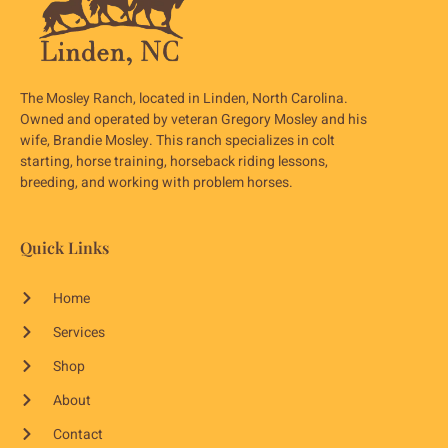
The Mosley Ranch, located in Linden, North Carolina.
Owned and operated by veteran Gregory Mosley and his
wife, Brandie Mosley. This ranch specializes in colt
starting, horse training, horseback riding lessons,
breeding, and working with problem horses.
Quick Links
Home
Services
Shop
About
Contact