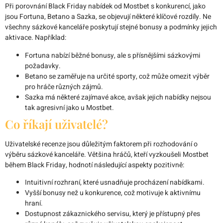
Při porovnání Black Friday nabídek od Mostbet s konkurencí, jako
jsou Fortuna, Betano a Sazka, se objevují některé klíčové rozdíly. Ne
všechny sázkové kanceláře poskytují stejné bonusy a podmínky jejich
aktivace. Například:
Fortuna nabízí běžné bonusy, ale s přísnějšími sázkovými
požadavky.
Betano se zaměřuje na určité sporty, což může omezit výběr
pro hráče různých zájmů.
Sazka má některé zajímavé akce, avšak jejich nabídky nejsou
tak agresivní jako u Mostbet.
Co říkají uživatelé?
Uživatelské recenze jsou důležitým faktorem při rozhodování o
výběru sázkové kanceláře. Většina hráčů, kteří vyzkoušeli Mostbet
během Black Friday, hodnotí následující aspekty pozitivně:
Intuitivní rozhraní, které usnadňuje procházení nabídkami.
Vyšší bonusy než u konkurence, což motivuje k aktivnímu
hraní.
Dostupnost zákaznického servisu, který je přístupný přes