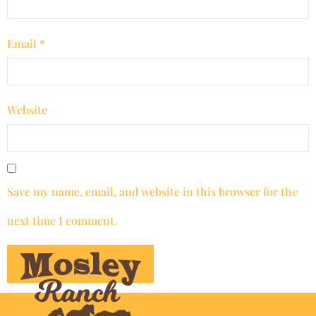
Email
*
Website
Save my name, email, and website in this browser for the
next time I comment.