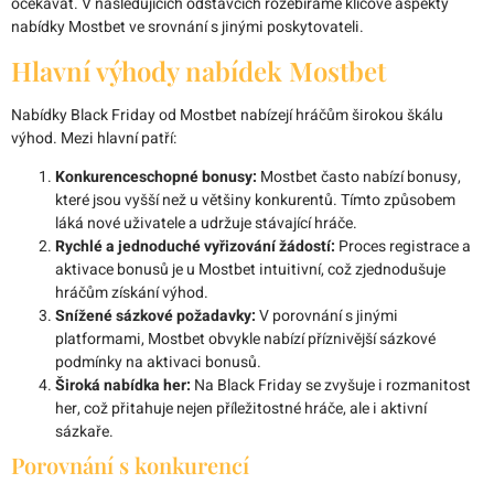
očekávat. V následujících odstavcích rozebíráme klíčové aspekty
nabídky Mostbet ve srovnání s jinými poskytovateli.
Hlavní výhody nabídek Mostbet
Nabídky Black Friday od Mostbet nabízejí hráčům širokou škálu
výhod. Mezi hlavní patří:
Konkurenceschopné bonusy:
Mostbet často nabízí bonusy,
které jsou vyšší než u většiny konkurentů. Tímto způsobem
láká nové uživatele a udržuje stávající hráče.
Rychlé a jednoduché vyřizování žádostí:
Proces registrace a
aktivace bonusů je u Mostbet intuitivní, což zjednodušuje
hráčům získání výhod.
Snížené sázkové požadavky:
V porovnání s jinými
platformami, Mostbet obvykle nabízí příznivější sázkové
podmínky na aktivaci bonusů.
Široká nabídka her:
Na Black Friday se zvyšuje i rozmanitost
her, což přitahuje nejen příležitostné hráče, ale i aktivní
sázkaře.
Porovnání s konkurencí