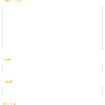
Comment
*
Name
*
Email
*
Website