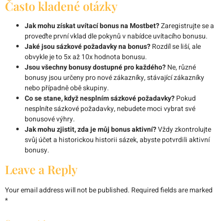
Často kladené otázky
Jak mohu získat uvítací bonus na Mostbet?
Zaregistrujte se a
proveďte první vklad dle pokynů v nabídce uvítacího bonusu.
Jaké jsou sázkové požadavky na bonus?
Rozdíl se liší, ale
obvykle je to 5x až 10x hodnota bonusu.
Jsou všechny bonusy dostupné pro každého?
Ne, různé
bonusy jsou určeny pro nové zákazníky, stávající zákazníky
nebo případně obě skupiny.
Co se stane, když nesplním sázkové požadavky?
Pokud
nesplníte sázkové požadavky, nebudete moci vybrat své
bonusové výhry.
Jak mohu zjistit, zda je můj bonus aktivní?
Vždy zkontrolujte
svůj účet a historickou historii sázek, abyste potvrdili aktivní
bonusy.
Leave a Reply
Your email address will not be published.
Required fields are marked
*