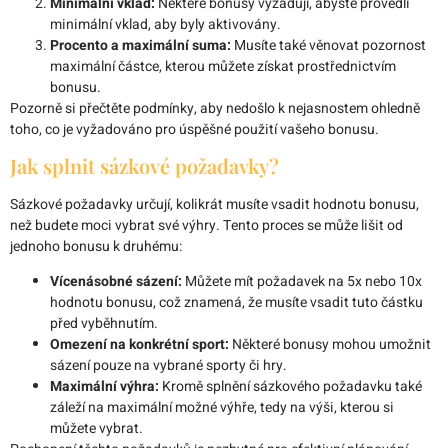
Minimální vklad:
Některé bonusy vyžadují, abyste provedli
minimální vklad, aby byly aktivovány.
Procento a maximální suma:
Musíte také věnovat pozornost
maximální částce, kterou můžete získat prostřednictvím
bonusu.
Pozorně si přečtěte podmínky, aby nedošlo k nejasnostem ohledně
toho, co je vyžadováno pro úspěšné použití vašeho bonusu.
Jak splnit sázkové požadavky?
Sázkové požadavky určují, kolikrát musíte vsadit hodnotu bonusu,
než budete moci vybrat své výhry. Tento proces se může lišit od
jednoho bonusu k druhému:
Vícenásobné sázení:
Můžete mít požadavek na 5x nebo 10x
hodnotu bonusu, což znamená, že musíte vsadit tuto částku
před vyběhnutím.
Omezení na konkrétní sport:
Některé bonusy mohou umožnit
sázení pouze na vybrané sporty či hry.
Maximální výhra:
Kromě splnění sázkového požadavku také
záleží na maximální možné výhře, tedy na výši, kterou si
můžete vybrat.