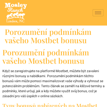
Porozumění podmínkám
vašeho Mostbet bonusu
Porozumění podmínkám
vašeho Mostbet bonusu
Když se zaregistrujete na platformě Mostbet, můžete být zavaleni
různými bonusy a nabídkami. Porozumění podmínkám těchto
bonusů vám může pomoci maximalizovat vaše výhody a vyhnout se
potenciálním problémům. Tento článek se zaměří na klíčové termíny a
podmínky, které určují, jak a kdy můžete využít svůj bonus, což je
zásadní pro váš úspěch v online sázkách.
Typy bonusů nabízených na Mostbet